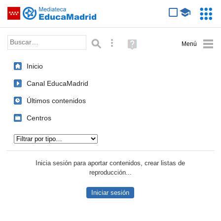
Mediateca de EducaMadrid
Saltar navegación
Servic
Educa
Palabra o frase:
Búsqueda avanzada
Ayuda
(en
ventana
Inicio
nueva)
Canal EducaMadrid
Últimos contenidos
Centros
Tipo de contenido:
Inicia sesión para aportar contenidos, crear listas de
reproducción...
Iniciar sesión