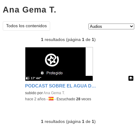
Ana Gema T.
audios
Tipo de contenido:
Todos los contenidos
1
resultados (página
1
de
1
)
17′ 44″
PODCAST SOBRE EL AGUA DE MADRID
Contenido educativo.
subido por
Ana Gema T.
-
hace 2 años
-
Idioma:
-
Escuchado
28
veces
1
resultados (página
1
de
1
)