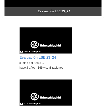
Evaluación LSE 23_24
505.82 KBytes
Evaluación LSE 23_24
subido por
Anais C.
-
hace 2 años
-
249
visualizaciones
575.25 KBytes