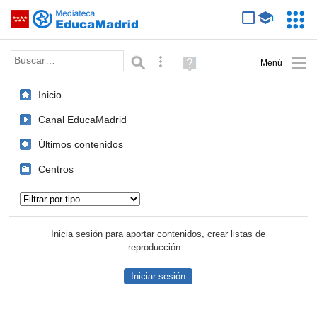
Mediateca de EducaMadrid
Saltar navegación
Servic
Educa
Palabra o frase:
Búsqueda avanzada
Ayuda
(en
ventana
Inicio
nueva)
Canal EducaMadrid
Últimos contenidos
Centros
Tipo de contenido:
Inicia sesión para aportar contenidos, crear listas de
reproducción...
Iniciar sesión