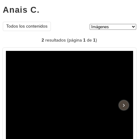
Anais C.
imágenes
Tipo de contenido:
Todos los contenidos
2
resultados (página
1
de
1
)
›