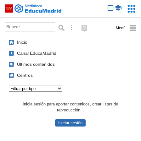
Mediateca de EducaMadrid
Saltar navegación
Servic
Educa
Palabra o frase:
Búsqueda avanzada
Ayuda
(en
ventana
Inicio
nueva)
Canal EducaMadrid
Últimos contenidos
Centros
Tipo de contenido:
Inicia sesión para aportar contenidos, crear listas de
reproducción...
Iniciar sesión