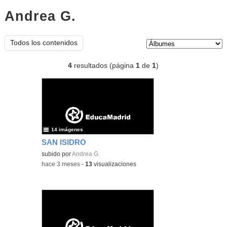
Andrea G.
Álbumes
Tipo de contenido:
Todos los contenidos
4
resultados (página
1
de
1
)
14 imágenes
SAN ISIDRO
subido por
Andrea G.
-
hace 3 meses
-
13
visualizaciones