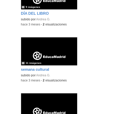
9 imágenes
DÍA DEL LIBRO
subido por
Andrea G.
-
hace 3 meses
-
2
visualizaciones
11 imágenes
semana cultural
subido por
Andrea G.
-
hace 3 meses
-
2
visualizaciones