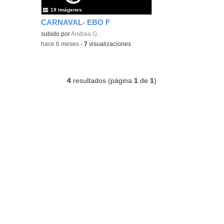
19 imágenes
CARNAVAL- EBO F
subido por
Andrea G.
-
hace 6 meses
-
7
visualizaciones
4
resultados (página
1
de
1
)