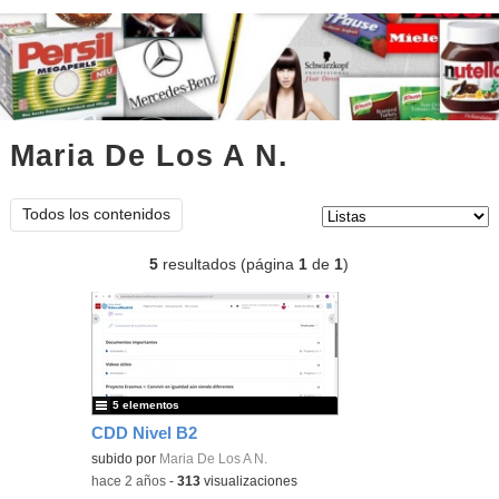
Maria De Los A N.
listas
Tipo de contenido:
Todos los contenidos
5
resultados (página
1
de
1
)
5 elementos
CDD Nivel B2
subido por
Maria De Los A N.
-
hace 2 años
-
313
visualizaciones