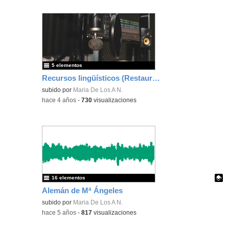
5 elementos
Recursos lingüísticos (Restaurante)
subido por
Maria De Los A N.
-
hace 4 años
-
730
visualizaciones
16 elementos
Alemán de Mª Ángeles
Contenido educativo.
subido por
Maria De Los A N.
-
hace 5 años
-
817
visualizaciones