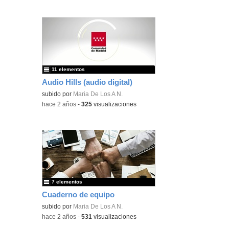
11 elementos
Audio Hills (audio digital)
subido por
Maria De Los A N.
-
hace 2 años
-
325
visualizaciones
7 elementos
Cuaderno de equipo
subido por
Maria De Los A N.
-
hace 2 años
-
531
visualizaciones