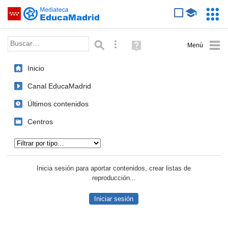
Mediateca de EducaMadrid
Saltar navegación
Servic
Educa
Palabra o frase:
Búsqueda avanzada
Ayuda
(en
ventana
Inicio
nueva)
Canal EducaMadrid
Últimos contenidos
Centros
Tipo de contenido:
Inicia sesión para aportar contenidos, crear listas de
reproducción...
Iniciar sesión