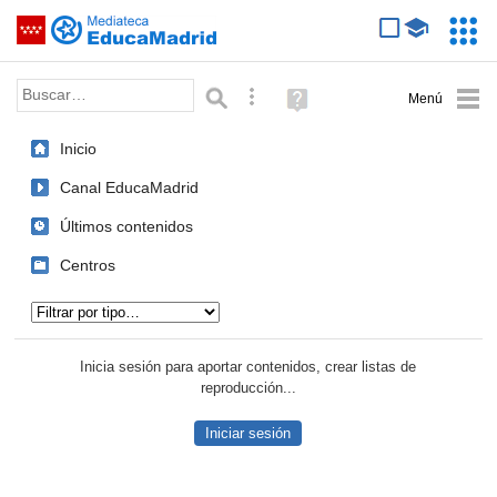
Mediateca de EducaMadrid
Saltar navegación
Servic
Educa
Palabra o frase:
Búsqueda avanzada
Ayuda
(en
ventana
Inicio
nueva)
Canal EducaMadrid
Últimos contenidos
Centros
Tipo de contenido:
Inicia sesión para aportar contenidos, crear listas de
reproducción...
Iniciar sesión