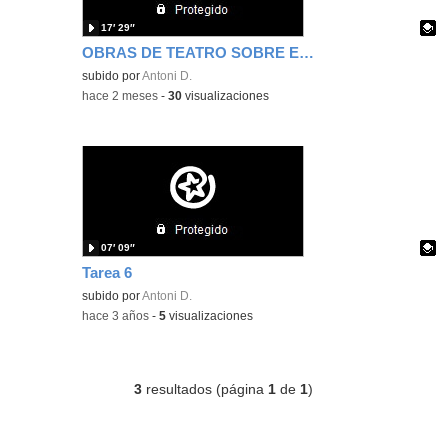
17′ 29″
OBRAS DE TEATRO SOBRE EL MEDIOAMBIENTE
Contenido educativo.
subido por
Antoni D.
-
hace 2 meses
-
30
visualizaciones
07′ 09″
Tarea 6
Contenido educativo.
subido por
Antoni D.
-
hace 3 años
-
5
visualizaciones
3
resultados (página
1
de
1
)