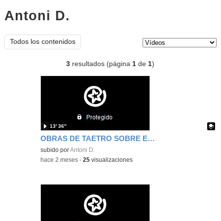
Antoni D.
vídeos
Tipo de contenido:
Todos los contenidos
3
resultados (página
1
de
1
)
13′ 36″
OBRAS DE TAETRO SOBRE EL MEDIOAMBIENTE
Contenido educativo.
subido por
Antoni D.
-
hace 2 meses
-
25
visualizaciones