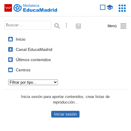
Mediateca de EducaMadrid
Saltar navegación
Servic
Educa
Palabra o frase:
Búsqueda avanzada
Ayuda
(en
ventana
Inicio
nueva)
Canal EducaMadrid
Últimos contenidos
Centros
Tipo de contenido:
Inicia sesión para aportar contenidos, crear listas de
reproducción...
Iniciar sesión