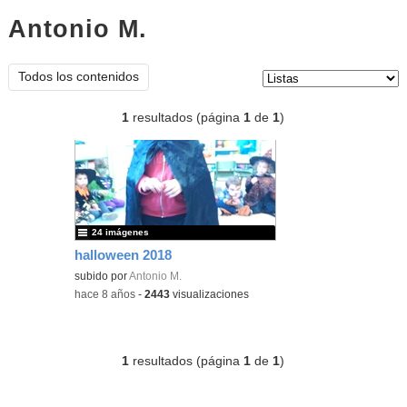
Antonio M.
listas
Tipo de contenido:
Todos los contenidos
1
resultados (página
1
de
1
)
24 imágenes
halloween 2018
subido por
Antonio M.
-
hace 8 años
-
2443
visualizaciones
1
resultados (página
1
de
1
)