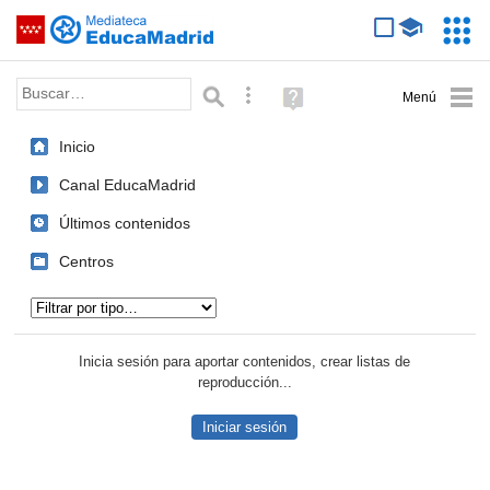
Mediateca de EducaMadrid
Saltar navegación
Servic
Educa
Palabra o frase:
Búsqueda avanzada
Ayuda
(en
ventana
Inicio
nueva)
Canal EducaMadrid
Últimos contenidos
Centros
Tipo de contenido:
Inicia sesión para aportar contenidos, crear listas de
reproducción...
Iniciar sesión