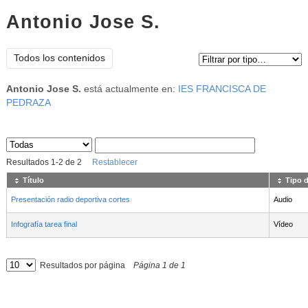
Antonio Jose S.
Tipo de contenido:
Todos los contenidos
Antonio Jose S.
está actualmente en:
IES FRANCISCA DE
PEDRAZA
Sus archivos
:
Resultados
1
-
2
de
2
Restablecer
Título
Tipo 
Presentación radio deportiva cortes
Audio
Infografía tarea final
Vídeo
Resultados por página
Página
1
de
1