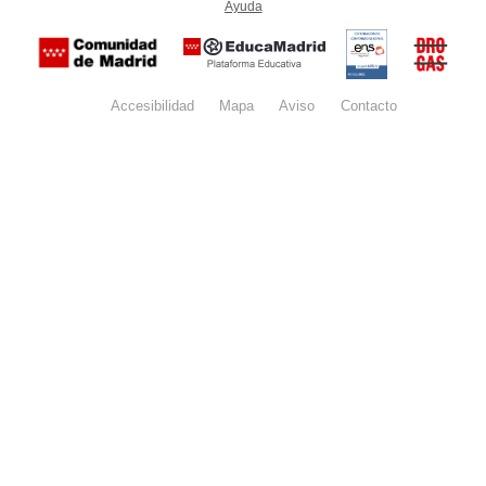
Ayuda
(en ventana nueva)
Certificación
Buzón
de
anónim
conformidad
del Pla
con el
Regiona
Esquema
contra l
Nacional de
Accesibilidad
Mapa
web
Aviso
legal
Contacto
Drogas 
Seguridad
la
(categoría
Comunid
MEDIA). El
de Madr
documento
se abrirá en
ventana
nueva.