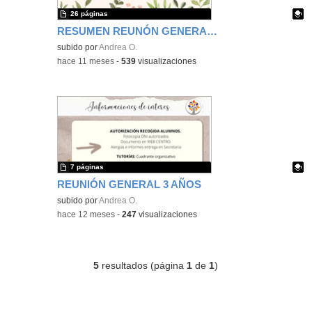
26 páginas
RESUMEN REUNÓN GENERAL FAMILIAS PRIMER TRIMESTRE
Contenido educativo.
subido por
Andrea O.
-
hace 11 meses
-
539
visualizaciones
7 páginas
REUNIÓN GENERAL 3 AÑOS
Contenido educativo.
subido por
Andrea O.
-
hace 12 meses
-
247
visualizaciones
5
resultados (página
1
de
1
)