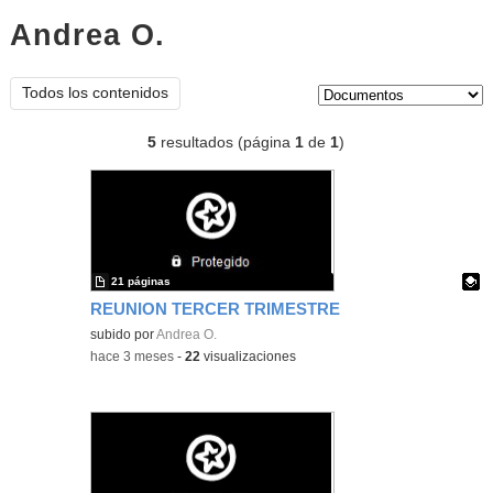
Andrea O.
documentos
Tipo de contenido:
Todos los contenidos
5
resultados (página
1
de
1
)
21 páginas
REUNION TERCER TRIMESTRE
Contenido educativo.
subido por
Andrea O.
-
hace 3 meses
-
22
visualizaciones