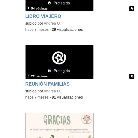
54 páginas
LIBRO VIAJERO
Contenido educativo.
subido por
Andrea O.
-
hace 3 meses
-
29
visualizaciones
22 páginas
REUNIÓN FAMILIAS
Contenido educativo.
subido por
Andrea O.
-
hace 7 meses
-
81
visualizaciones