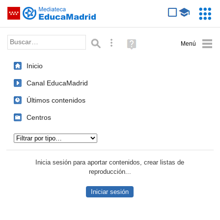
Mediateca de EducaMadrid
Saltar navegación
Servic
Educa
Palabra o frase:
Búsqueda avanzada
Ayuda
(en
ventana
Inicio
nueva)
Canal EducaMadrid
Últimos contenidos
Centros
Tipo de contenido:
Inicia sesión para aportar contenidos, crear listas de
reproducción...
Iniciar sesión