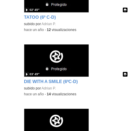
02′ 45″
TATOO (6º C-D)
Contenido educativo.
subido por
Adrian P.
-
hace un año
-
12
visualizaciones
03′ 49″
DIE WITH A SMILE (6ºC-D)
Contenido educativo.
subido por
Adrian P.
-
hace un año
-
14
visualizaciones