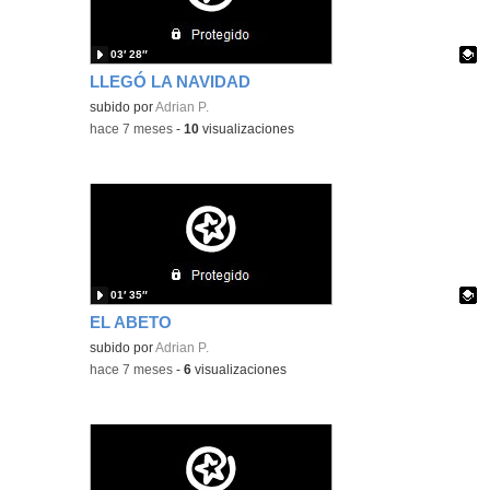
03′ 28″
LLEGÓ LA NAVIDAD
Contenido educativo.
subido por
Adrian P.
-
hace 7 meses
-
10
visualizaciones
01′ 35″
EL ABETO
Contenido educativo.
subido por
Adrian P.
-
hace 7 meses
-
6
visualizaciones