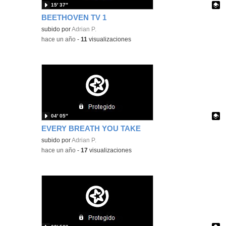
15′ 37″
BEETHOVEN TV 1
Contenido educativo.
subido por
Adrian P.
-
hace un año
-
11
visualizaciones
04′ 05″
EVERY BREATH YOU TAKE
Contenido educativo.
subido por
Adrian P.
-
hace un año
-
17
visualizaciones