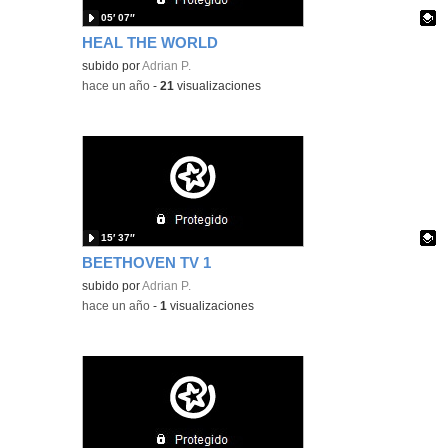
05′ 07″
HEAL THE WORLD
Contenido educativo.
subido por
Adrian P.
-
hace un año
-
21
visualizaciones
15′ 37″
BEETHOVEN TV 1
Contenido educativo.
subido por
Adrian P.
-
hace un año
-
1
visualizaciones