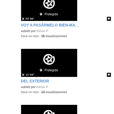
03′ 56″
VOY A PASÁRMELO BIEN-MAKING OFF
Contenido educativo.
subido por
Adrian P.
-
hace un mes
-
16
visualizaciones
11′ 03″
DEL EXTERIOR
Contenido educativo.
subido por
Adrian P.
-
hace un mes
-
14
visualizaciones