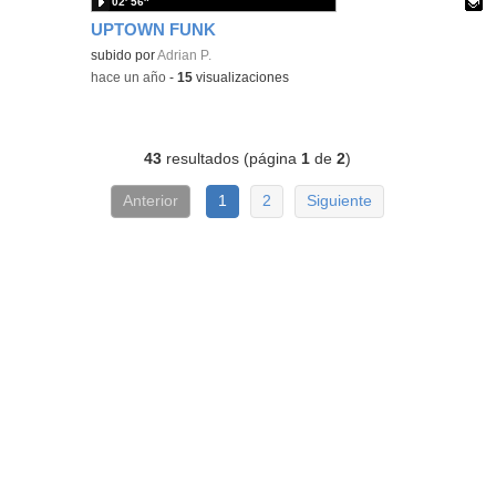
02′ 56″
UPTOWN FUNK
Contenido educativo.
subido por
Adrian P.
-
hace un año
-
15
visualizaciones
43
resultados (página
1
de
2
)
Anterior
1
2
Siguiente