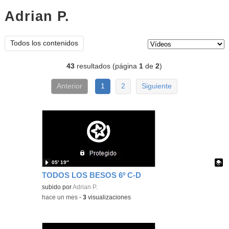
Adrian P.
vídeos
Tipo de contenido:
Todos los contenidos
43
resultados (página
1
de
2
)
Anterior
1
2
Siguiente
05′ 19″
TODOS LOS BESOS 6º C-D
Contenido educativo.
subido por
Adrian P.
-
hace un mes
-
3
visualizaciones