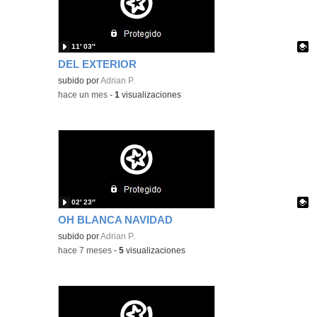
11′ 03″
DEL EXTERIOR
Contenido educativo.
subido por
Adrian P.
-
hace un mes
-
1
visualizaciones
02′ 23″
OH BLANCA NAVIDAD
Contenido educativo.
subido por
Adrian P.
-
hace 7 meses
-
5
visualizaciones