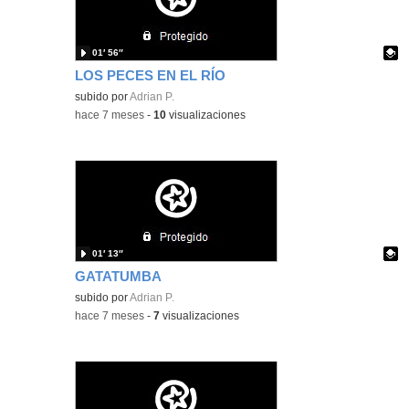
01′ 56″
LOS PECES EN EL RÍO
Contenido educativo.
subido por
Adrian P.
-
hace 7 meses
-
10
visualizaciones
01′ 13″
GATATUMBA
Contenido educativo.
subido por
Adrian P.
-
hace 7 meses
-
7
visualizaciones