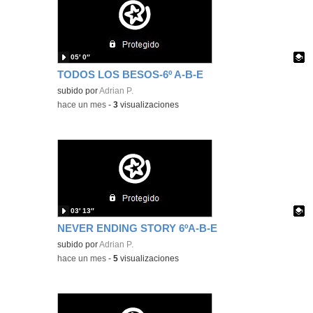
05′ 0″
TODOS LOS BESOS-6º A-B-E
Contenido educativo.
subido por
Adrian P.
-
hace un mes
-
3
visualizaciones
03′ 13″
NEVER ENDING STORY 6ºA-B-E
Contenido educativo.
subido por
Adrian P.
-
hace un mes
-
5
visualizaciones