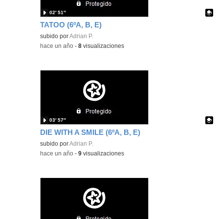
02′ 51″
TATOO (6ºA, B, E)
Contenido educativo.
subido por
Adrian P.
-
hace un año
-
8
visualizaciones
03′ 57″
DIE WITH A SMILE (6ºA, B, E)
Contenido educativo.
subido por
Adrian P.
-
hace un año
-
9
visualizaciones