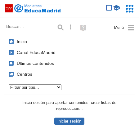
Mediateca de EducaMadrid
Saltar navegación
Servic
Educa
Palabra o frase:
Búsqueda avanzada
Ayuda
(en
ventana
Inicio
nueva)
Canal EducaMadrid
Últimos contenidos
Centros
Tipo de contenido:
Inicia sesión para aportar contenidos, crear listas de
reproducción...
Iniciar sesión