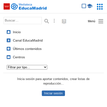
Mediateca de EducaMadrid
Saltar navegación
Servic
Educa
Palabra o frase:
Búsqueda avanzada
Ayuda
(en
ventana
Inicio
nueva)
Canal EducaMadrid
Últimos contenidos
Centros
Tipo de contenido:
Inicia sesión para aportar contenidos, crear listas de
reproducción...
Iniciar sesión