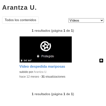
Arantza U.
vídeos
Tipo de contenido:
Todos los contenidos
1
resultados (página
1
de
1
)
04′ 44″
Video despedida mariposas
Contenido educativo.
subido por
Arantza U.
-
hace 12 meses
-
31
visualizaciones
1
resultados (página
1
de
1
)