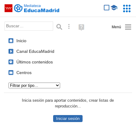
Mediateca de EducaMadrid
Saltar navegación
Servic
Educa
Palabra o frase:
Búsqueda avanzada
Ayuda
(en
ventana
Inicio
nueva)
Canal EducaMadrid
Últimos contenidos
Centros
Tipo de contenido:
Inicia sesión para aportar contenidos, crear listas de
reproducción...
Iniciar sesión