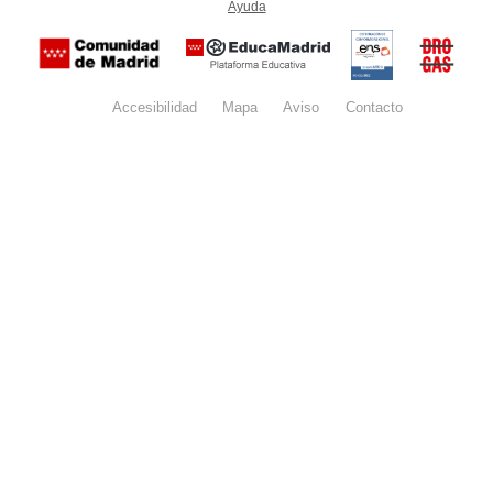
Ayuda
(en ventana nueva)
Certificación
Buzón
de
anónim
conformidad
del Pla
con el
Regiona
Esquema
contra l
Nacional de
Accesibilidad
Mapa
web
Aviso
legal
Contacto
Drogas 
Seguridad
la
(categoría
Comunid
MEDIA). El
de Madr
documento
se abrirá en
ventana
nueva.