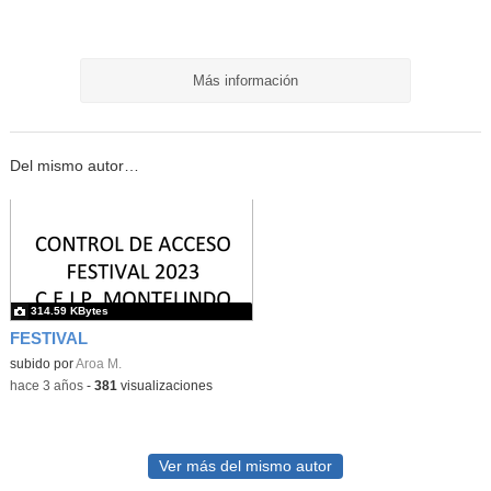
Más información
Del mismo autor…
314.59 KBytes
FESTIVAL
subido por
Aroa M.
-
hace 3 años
-
381
visualizaciones
Ver más del mismo autor