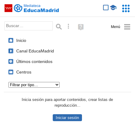
Mediateca de EducaMadrid
Saltar navegación
Servic
Educa
Palabra o frase:
Búsqueda avanzada
Ayuda
(en
ventana
Inicio
nueva)
Canal EducaMadrid
Últimos contenidos
Centros
Tipo de contenido:
Inicia sesión para aportar contenidos, crear listas de
reproducción...
Iniciar sesión