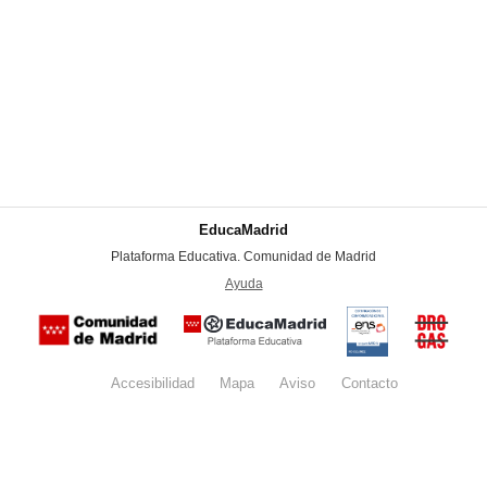
EducaMadrid
-
Plataforma Educativa. Comunidad de Madrid
-
Ayuda
(en ventana nueva)
Certificación
Buzón
de
anónim
conformidad
del Pla
con el
Regiona
Esquema
contra l
Nacional de
Accesibilidad
Mapa
web
Aviso
legal
Contacto
Drogas 
Seguridad
la
(categoría
Comunid
MEDIA). El
de Madr
documento
se abrirá en
ventana
nueva.