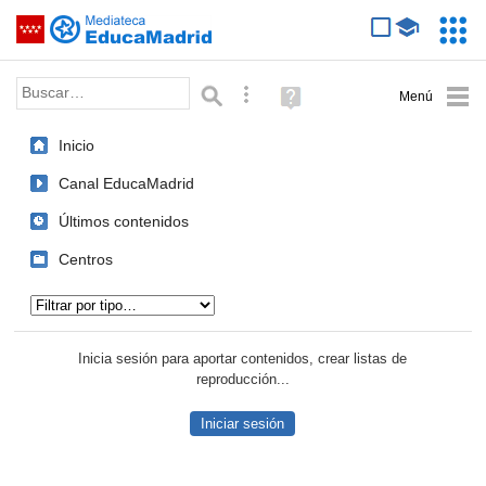
Mediateca de EducaMadrid
Saltar navegación
Servic
Educa
Palabra o frase:
Búsqueda avanzada
Ayuda
(en
ventana
Inicio
nueva)
Canal EducaMadrid
Últimos contenidos
Centros
Tipo de contenido:
Inicia sesión para aportar contenidos, crear listas de
reproducción...
Iniciar sesión