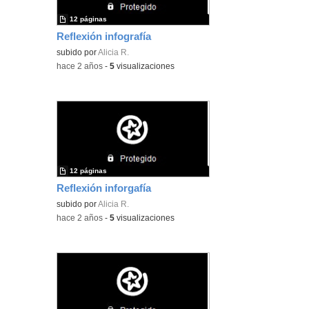
12 páginas
Reflexión infografía
subido por
Alicia R.
-
hace 2 años
-
5
visualizaciones
12 páginas
Reflexión inforgafía
subido por
Alicia R.
-
hace 2 años
-
5
visualizaciones