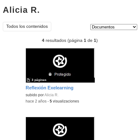
Alicia R.
documentos
Tipo de contenido:
Todos los contenidos
4
resultados (página
1
de
1
)
3 páginas
Reflexión Exelearning
subido por
Alicia R.
-
hace 2 años
-
5
visualizaciones