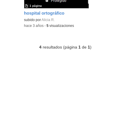
1 página
hospital ortográfico
subido por
Alicia R.
-
hace 3 años
-
5
visualizaciones
4
resultados (página
1
de
1
)