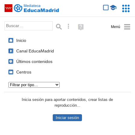
Mediateca de EducaMadrid
Saltar navegación
Servic
Educa
Palabra o frase:
Búsqueda avanzada
Ayuda
(en
ventana
Inicio
nueva)
Canal EducaMadrid
Últimos contenidos
Centros
Tipo de contenido:
Inicia sesión para aportar contenidos, crear listas de
reproducción...
Iniciar sesión