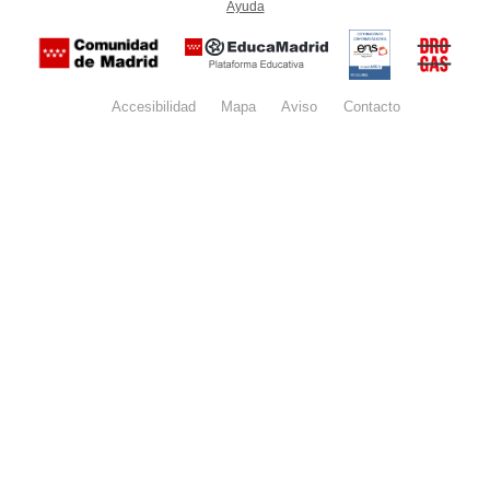
Ayuda
(en ventana nueva)
Certificación
Buzón
de
anónim
conformidad
del Pla
con el
Regiona
Esquema
contra l
Nacional de
Accesibilidad
Mapa
web
Aviso
legal
Contacto
Drogas 
Seguridad
la
(categoría
Comunid
MEDIA). El
de Madr
documento
se abrirá en
ventana
nueva.