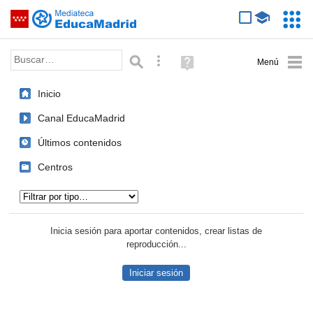
Mediateca de EducaMadrid
Saltar navegación
Servic
Educa
Palabra o frase:
Búsqueda avanzada
Ayuda
(en
ventana
Inicio
nueva)
Canal EducaMadrid
Últimos contenidos
Centros
Tipo de contenido:
Inicia sesión para aportar contenidos, crear listas de
reproducción...
Iniciar sesión