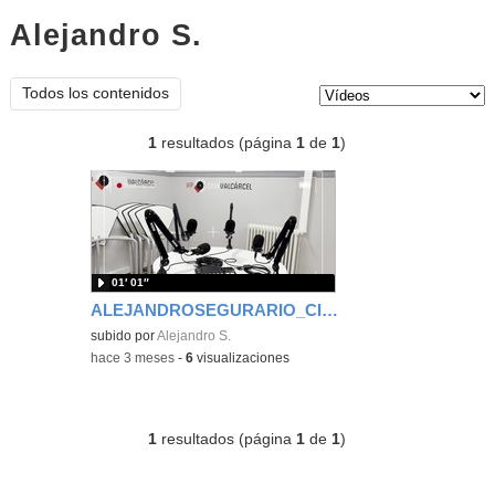
Alejandro S.
vídeos
Tipo de contenido:
Todos los contenidos
1
resultados (página
1
de
1
)
01′ 01″
ALEJANDROSEGURARIO_CID_GRUPO7_PORTAFOLIOVIDEO
subido por
Alejandro S.
-
hace 3 meses
-
6
visualizaciones
1
resultados (página
1
de
1
)