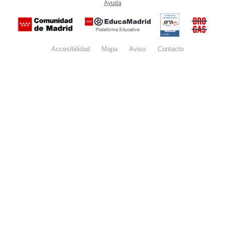
Ayuda
(en ventana nueva)
Certificación
Buzón
de
anónim
conformidad
del Pla
con el
Regiona
Esquema
contra l
Nacional de
Accesibilidad
Mapa
web
Aviso
legal
Contacto
Drogas 
Seguridad
la
(categoría
Comunid
MEDIA). El
de Madr
documento
se abrirá en
ventana
nueva.