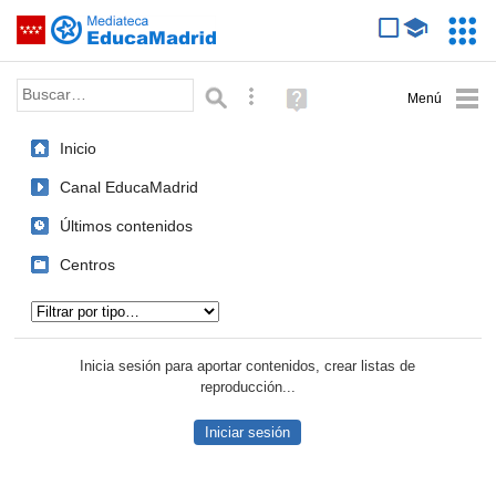
Mediateca de EducaMadrid
Saltar navegación
Servic
Educa
Palabra o frase:
Búsqueda avanzada
Ayuda
(en
ventana
Inicio
nueva)
Canal EducaMadrid
Últimos contenidos
Centros
Tipo de contenido:
Inicia sesión para aportar contenidos, crear listas de
reproducción...
Iniciar sesión