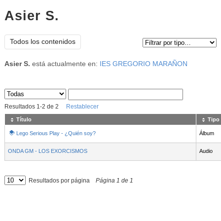
Asier S.
Tipo de contenido:
Todos los contenidos
Asier S.
está actualmente en:
IES GREGORIO MARAÑON
Sus archivos
:
Resultados
1
-
2
de
2
Restablecer
Título
Tipo
Lego Serious Play - ¿Quién soy?
Álbum
ONDA GM - LOS EXORCISMOS
Audio
Resultados por página
Página
1
de
1