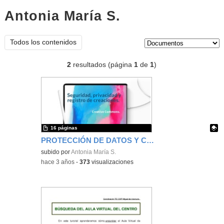
Antonia María S.
documentos
Tipo de contenido:
Todos los contenidos
2
resultados (página
1
de
1
)
16 páginas
PROTECCIÓN DE DATOS Y CREATIVE COMMONS
Contenido educativo.
subido por
Antonia María S.
-
hace 3 años
-
373
visualizaciones