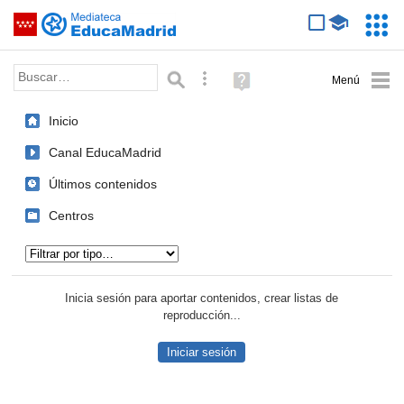
Mediateca de EducaMadrid
Saltar navegación
Servic
Educa
Palabra o frase:
Búsqueda avanzada
Ayuda
(en
ventana
Inicio
nueva)
Canal EducaMadrid
Últimos contenidos
Centros
Tipo de contenido:
Inicia sesión para aportar contenidos, crear listas de
reproducción...
Iniciar sesión