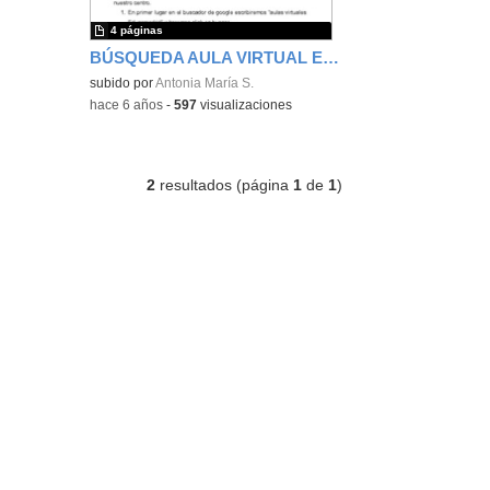
4 páginas
BÚSQUEDA AULA VIRTUAL EDUCAMADRID
subido por
Antonia María S.
-
hace 6 años
-
597
visualizaciones
2
resultados (página
1
de
1
)