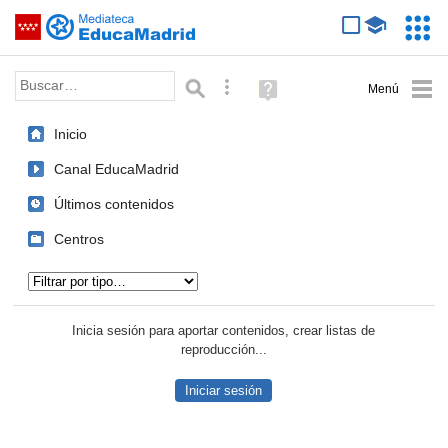
Mediateca de EducaMadrid
Saltar navegación
Servic
Educa
Palabra o frase:
Búsqueda avanzada
Ayuda
(en
ventana
Inicio
nueva)
Canal EducaMadrid
Últimos contenidos
Centros
Tipo de contenido:
Inicia sesión para aportar contenidos, crear listas de
reproducción...
Iniciar sesión