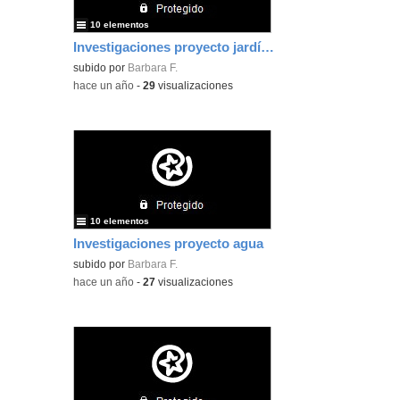
10 elementos
Investigaciones proyecto jardín y huerto
subido por
Barbara F.
-
hace un año
-
29
visualizaciones
10 elementos
Investigaciones proyecto agua
subido por
Barbara F.
-
hace un año
-
27
visualizaciones