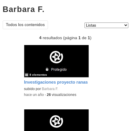
Barbara F.
listas
Tipo de contenido:
Todos los contenidos
4
resultados (página
1
de
1
)
8 elementos
Investigaciones proyecto ranas
subido por
Barbara F.
-
hace un año
-
26
visualizaciones