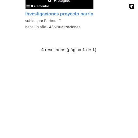
8 elementos
Investigaciones proyecto barrio
Contenido educativo.
subido por
Barbara F.
-
hace un año
-
43
visualizaciones
4
resultados (página
1
de
1
)