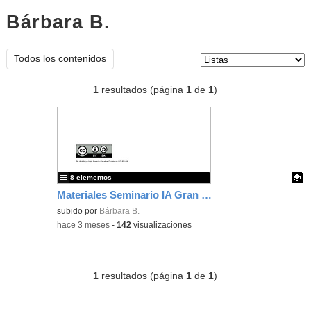
Bárbara B.
listas
Tipo de contenido:
Todos los contenidos
1
resultados (página
1
de
1
)
8 elementos
Materiales Seminario IA Gran Capitán
Contenido educativo.
subido por
Bárbara B.
-
hace 3 meses
-
142
visualizaciones
1
resultados (página
1
de
1
)