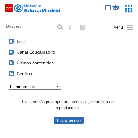
Mediateca de EducaMadrid
Saltar navegación
Servic
Educa
Palabra o frase:
Búsqueda avanzada
Ayuda
(en
ventana
Inicio
nueva)
Canal EducaMadrid
Últimos contenidos
Centros
Tipo de contenido:
Inicia sesión para aportar contenidos, crear listas de
reproducción...
Iniciar sesión