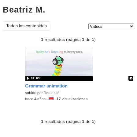
Beatriz M.
vídeos
Tipo de contenido:
Todos los contenidos
1
resultados (página
1
de
1
)
01′ 03″
Grammar animation
Contenido educativo.
subido por
Beatriz M.
-
hace 4 años
-
Idioma:
-
17
visualizaciones
1
resultados (página
1
de
1
)