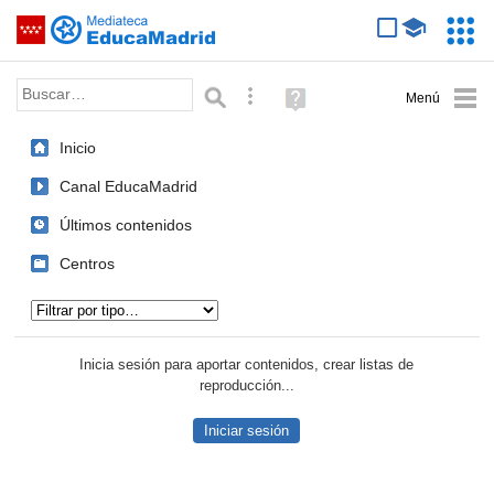
Mediateca de EducaMadrid
Saltar navegación
Servic
Educa
Palabra o frase:
Búsqueda avanzada
Ayuda
(en
ventana
Inicio
nueva)
Canal EducaMadrid
Últimos contenidos
Centros
Tipo de contenido:
Inicia sesión para aportar contenidos, crear listas de
reproducción...
Iniciar sesión