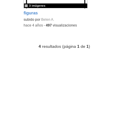
3 imágenes
figuras
subido por
Belen A.
-
hace 4 años
-
497
visualizaciones
4
resultados (página
1
de
1
)