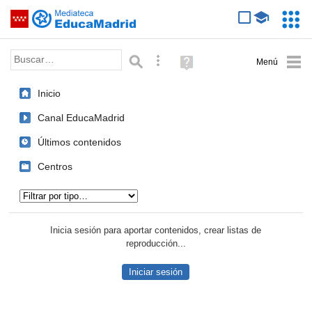
Mediateca de EducaMadrid
Saltar navegación
Servic
Educa
Palabra o frase:
Búsqueda avanzada
Ayuda
(en
ventana
Inicio
nueva)
Canal EducaMadrid
Últimos contenidos
Centros
Tipo de contenido:
Inicia sesión para aportar contenidos, crear listas de
reproducción...
Iniciar sesión