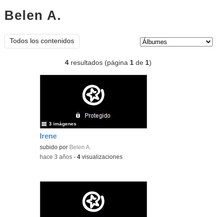
Belen A.
Álbumes
Tipo de contenido:
Todos los contenidos
4
resultados (página
1
de
1
)
3 imágenes
Irene
subido por
Belen A.
-
hace 3 años
-
4
visualizaciones