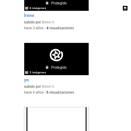
6 imágenes
Irene
Contenido educativo.
subido por
Belen A.
-
hace 3 años
-
4
visualizaciones
3 imágenes
yo
subido por
Belen A.
-
hace 4 años
-
5
visualizaciones