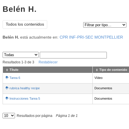
Belén H.
Tipo de contenido:
Todos los contenidos
Belén H.
está actualmente en:
CPR INF-PRI-SEC MONTPELLIER
Sus archivos
:
Resultados
1
-
3
de
3
Restablecer
Título
Tipo de contenido
Tarea 6
Vídeo
rubrica healthy recipe
Documentos
Instrucciones Tarea 5
Documentos
Resultados por página
Página
1
de
1