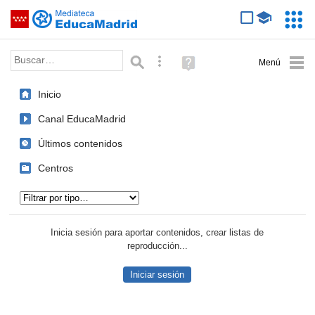
Mediateca de EducaMadrid
Saltar navegación
Servic
Educa
Palabra o frase:
Búsqueda avanzada
Ayuda
(en
ventana
Inicio
nueva)
Canal EducaMadrid
Últimos contenidos
Centros
Tipo de contenido:
Inicia sesión para aportar contenidos, crear listas de
reproducción...
Iniciar sesión