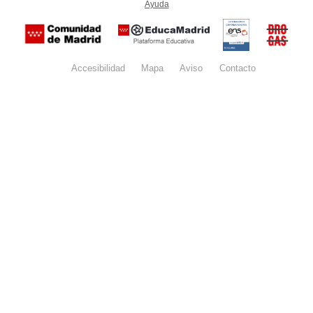
Ayuda
(en ventana nueva)
Certificación
Buzón
de
anónim
conformidad
del Pla
con el
Regiona
Esquema
contra l
Nacional de
Accesibilidad
Mapa
web
Aviso
legal
Contacto
Drogas 
Seguridad
la
(categoría
Comunid
MEDIA). El
de Madr
documento
se abrirá en
ventana
nueva.