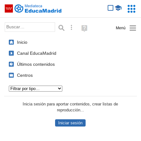
Mediateca de EducaMadrid
Saltar navegación
Servic
Educa
Palabra o frase:
Búsqueda avanzada
Ayuda
(en
ventana
Inicio
nueva)
Canal EducaMadrid
Últimos contenidos
Centros
Tipo de contenido:
Inicia sesión para aportar contenidos, crear listas de
reproducción...
Iniciar sesión