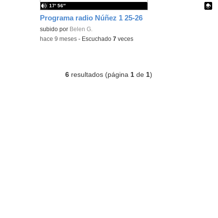
17′ 56″
Programa radio Núñez 1 25-26
Contenido educativo.
subido por
Belen G.
-
hace 9 meses
-
Escuchado
7
veces
6
resultados (página
1
de
1
)