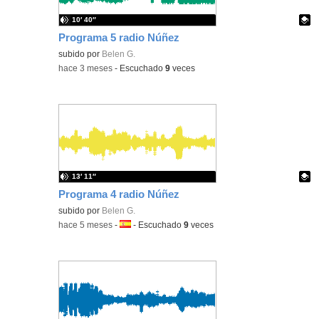
10′ 40″
Programa 5 radio Núñez
Contenido educativo.
subido por
Belen G.
-
hace 3 meses
-
Escuchado
9
veces
13′ 11″
Programa 4 radio Núñez
Contenido educativo.
subido por
Belen G.
-
hace 5 meses
-
Idioma:
-
Escuchado
9
veces