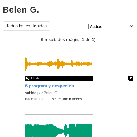
Belen G.
audios
Tipo de contenido:
Todos los contenidos
6
resultados (página
1
de
1
)
13′ 44″
6 program y despedida
Contenido educativo.
subido por
Belen G.
-
hace un mes
-
Escuchado
6
veces