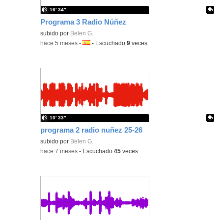
16′ 34″
Programa 3 Radio Núñez
Contenido educativo.
subido por
Belen G.
-
hace 5 meses
-
Idioma:
-
Escuchado
9
veces
10′ 33″
programa 2 radio nuñez 25-26
Contenido educativo.
subido por
Belen G.
-
hace 7 meses
-
Escuchado
45
veces