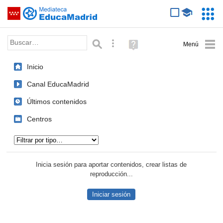
Mediateca de EducaMadrid
Saltar navegación
Servic
Educa
Palabra o frase:
Búsqueda avanzada
Ayuda
(en
ventana
Inicio
nueva)
Canal EducaMadrid
Últimos contenidos
Centros
Tipo de contenido:
Inicia sesión para aportar contenidos, crear listas de
reproducción...
Iniciar sesión