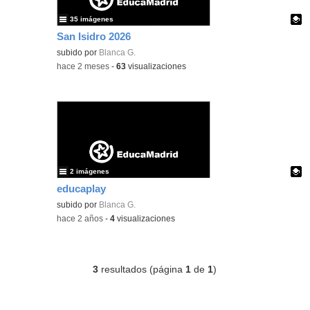
35 imágenes
San Isidro 2026
Contenido educativo.
subido por
Blanca G.
-
hace 2 meses
-
63
visualizaciones
2 imágenes
educaplay
Contenido educativo.
subido por
Blanca G.
-
hace 2 años
-
4
visualizaciones
3
resultados (página
1
de
1
)