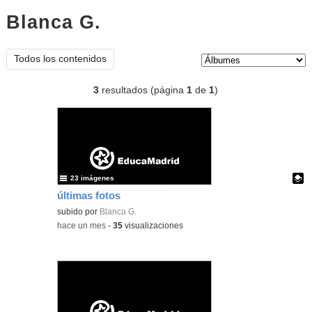
Blanca G.
Álbumes
Tipo de contenido:
Todos los contenidos
3
resultados (página
1
de
1
)
23 imágenes
últimas fotos
Contenido educativo.
subido por
Blanca G.
-
hace un mes
-
35
visualizaciones