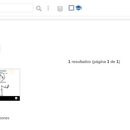
Búsqueda avanzada
Ayuda
(en
ventana
nueva)
ocumentos
Tipo de contenido:
1
resultados (página
1
de
1
)
ciones