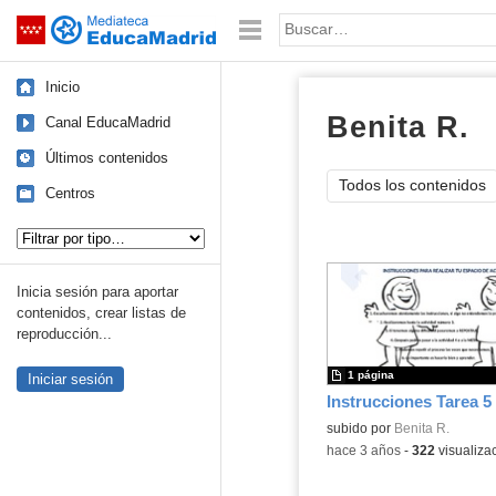
Mediateca de EducaMadrid
Saltar navegación
Palabra o frase:
Inicio
Benita R.
d
Canal EducaMadrid
Últimos contenidos
Todos los contenidos
Centros
Tipo de contenido:
Inicia sesión para aportar
contenidos, crear listas de
reproducción...
1 página
Iniciar sesión
Instrucciones Tarea 5
Contenido educativo.
subido por
Benita R.
-
hace 3 años
-
322
visualiza