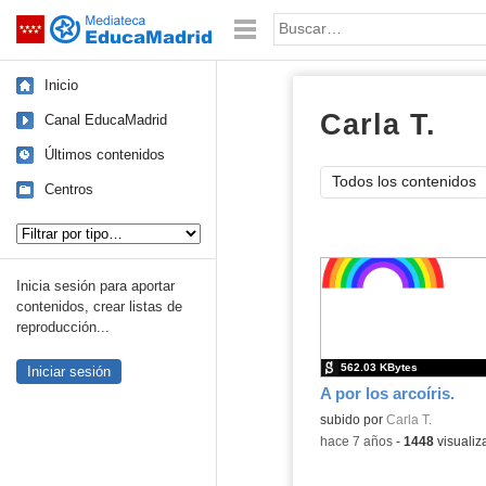
Mediateca de EducaMadrid
Saltar navegación
Palabra o frase:
Inicio
Carla T.
scr
Canal EducaMadrid
Últimos contenidos
Todos los contenidos
Centros
Tipo de contenido:
Inicia sesión para aportar
contenidos, crear listas de
reproducción...
562.03 KBytes
Iniciar sesión
A por los arcoíris.
Contenido educativo.
subido por
Carla T.
-
hace 7 años
-
1448
visualiz