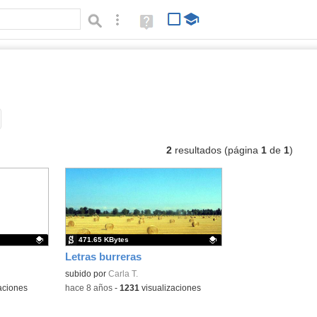
Búsqueda avanzada
Ayuda
(en
ventana
nueva)
atch
Tipo de contenido:
2
resultados (página
1
de
1
)
471.65 KBytes
Letras burreras
Contenido educativo.
subido por
Carla T.
aciones
-
hace 8 años
-
1231
visualizaciones