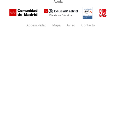
Ayuda
(en ventana nueva)
Certificación
Buzón
de
anónim
conformidad
del Pla
con el
Regiona
Esquema
contra l
Nacional de
Accesibilidad
Mapa
web
Aviso
legal
Contacto
Drogas 
Seguridad
la
(categoría
Comunid
MEDIA). El
de Madr
documento
se abrirá en
ventana
nueva.