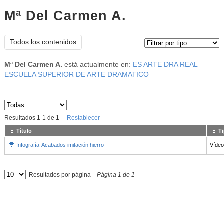
Mª Del Carmen A.
Tipo de contenido:
Todos los contenidos
Mª Del Carmen A.
está actualmente en:
ES ARTE DRA REAL
ESCUELA SUPERIOR DE ARTE DRAMATICO
Sus archivos
:
Resultados
1
-
1
de
1
Restablecer
Título
T
Infografía-Acabados imitación hierro
Vídeo
Resultados por página
Página
1
de
1