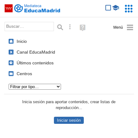
Mediateca de EducaMadrid
Saltar navegación
Servic
Educa
Palabra o frase:
Búsqueda avanzada
Ayuda
(en
ventana
Inicio
nueva)
Canal EducaMadrid
Últimos contenidos
Centros
Tipo de contenido:
Inicia sesión para aportar contenidos, crear listas de
reproducción...
Iniciar sesión