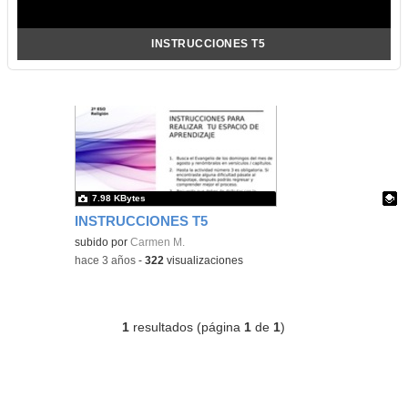
INSTRUCCIONES T5
7.98 KBytes
INSTRUCCIONES T5
Contenido educativo.
subido por
Carmen M.
-
hace 3 años
-
322
visualizaciones
1
resultados (página
1
de
1
)