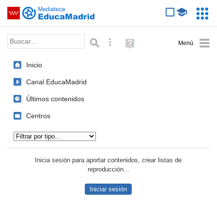
Mediateca de EducaMadrid
Saltar navegación
Servic
Educa
Palabra o frase:
Búsqueda avanzada
Ayuda
(en
ventana
Inicio
nueva)
Canal EducaMadrid
Últimos contenidos
Centros
Tipo de contenido:
Inicia sesión para aportar contenidos, crear listas de
reproducción...
Iniciar sesión