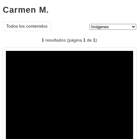
Carmen M.
imágenes
Tipo de contenido:
Todos los contenidos
1
resultados (página
1
de
1
)