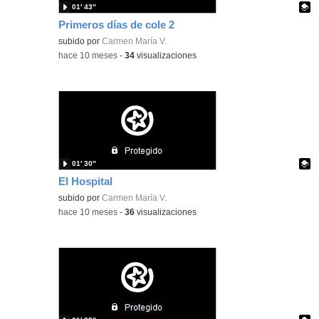
01′ 43″
Primeros días de cole 2
Contenido educativo.
subido por
Carmen María V.
-
hace 10 meses
-
34
visualizaciones
01′ 30″
El Hospital
Contenido educativo.
subido por
Carmen María V.
-
hace 10 meses
-
36
visualizaciones