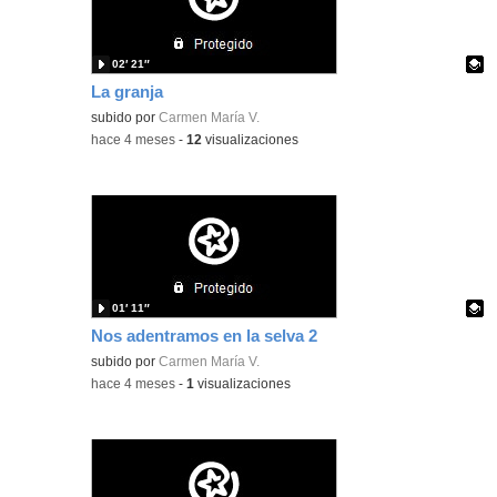
02′ 21″
La granja
Contenido educativo.
subido por
Carmen María V.
-
hace 4 meses
-
12
visualizaciones
01′ 11″
Nos adentramos en la selva 2
Contenido educativo.
subido por
Carmen María V.
-
hace 4 meses
-
1
visualizaciones