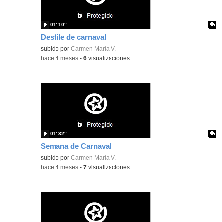
01′ 10″
Desfile de carnaval
Contenido educativo.
subido por
Carmen María V.
-
hace 4 meses
-
6
visualizaciones
01′ 32″
Semana de Carnaval
Contenido educativo.
subido por
Carmen María V.
-
hace 4 meses
-
7
visualizaciones