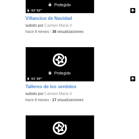
02′ 52″
Villancico de Navidad
Contenido educativo.
subido por
Carmen María V.
-
hace 8 meses
-
36
visualizaciones
01′ 30″
Talleres de los sentidos
Contenido educativo.
subido por
Carmen María V.
-
hace 8 meses
-
17
visualizaciones