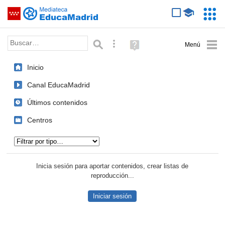
Mediateca de EducaMadrid
Saltar navegación
Servic
Educa
Palabra o frase:
Búsqueda avanzada
Ayuda
(en
ventana
Inicio
nueva)
Canal EducaMadrid
Últimos contenidos
Centros
Tipo de contenido:
Inicia sesión para aportar contenidos, crear listas de
reproducción...
Iniciar sesión