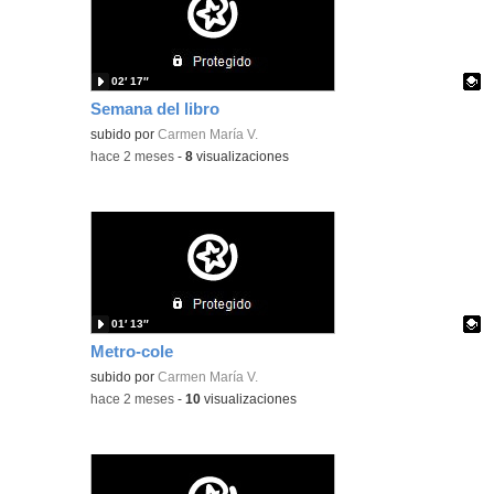
02′ 17″
Semana del libro
Contenido educativo.
subido por
Carmen María V.
-
hace 2 meses
-
8
visualizaciones
01′ 13″
Metro-cole
Contenido educativo.
subido por
Carmen María V.
-
hace 2 meses
-
10
visualizaciones