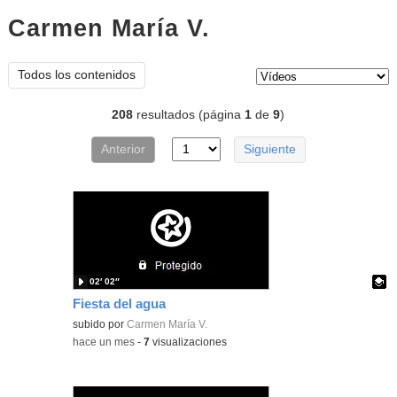
Carmen María V.
vídeos
Tipo de contenido:
Todos los contenidos
208
resultados (página
1
de
9
)
Anterior
Siguiente
02′ 02″
Fiesta del agua
Contenido educativo.
subido por
Carmen María V.
-
hace un mes
-
7
visualizaciones