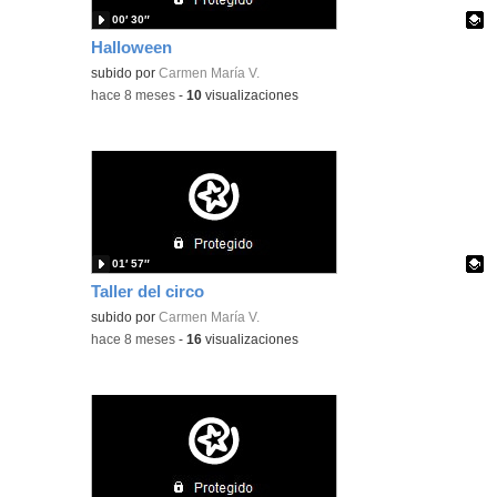
00′ 30″
Halloween
Contenido educativo.
subido por
Carmen María V.
-
hace 8 meses
-
10
visualizaciones
01′ 57″
Taller del circo
Contenido educativo.
subido por
Carmen María V.
-
hace 8 meses
-
16
visualizaciones