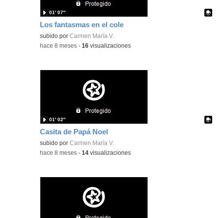
01′ 07″
Los fantasmas en el cole
Contenido educativo.
subido por
Carmen María V.
-
hace 8 meses
-
16
visualizaciones
01′ 02″
Casita de Papá Noel
Contenido educativo.
subido por
Carmen María V.
-
hace 8 meses
-
14
visualizaciones