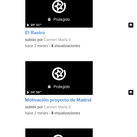
00′ 31″
El Rastro
Contenido educativo.
subido por
Carmen María V.
-
hace 2 meses
-
8
visualizaciones
00′ 50″
Motivación proyecto de Madrid
Contenido educativo.
subido por
Carmen María V.
-
hace 2 meses
-
8
visualizaciones