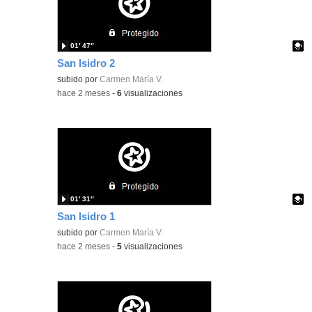
01′ 47″
San Isidro 2
Contenido educativo.
subido por
Carmen María V.
-
hace 2 meses
-
6
visualizaciones
01′ 31″
San Isidro 1
Contenido educativo.
subido por
Carmen María V.
-
hace 2 meses
-
5
visualizaciones