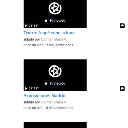
01′ 38″
Teatro: A qué sabe la luna
Contenido educativo.
subido por
Carmen María V.
-
hace un mes
-
7
visualizaciones
01′ 29″
Exposiciones Madrid
Contenido educativo.
subido por
Carmen María V.
-
hace un mes
-
8
visualizaciones