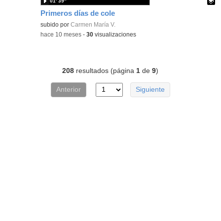
01′ 39″
Primeros días de cole
Contenido educativo.
subido por
Carmen María V.
-
hace 10 meses
-
30
visualizaciones
208
resultados (página
1
de
9
)
Anterior
Siguiente