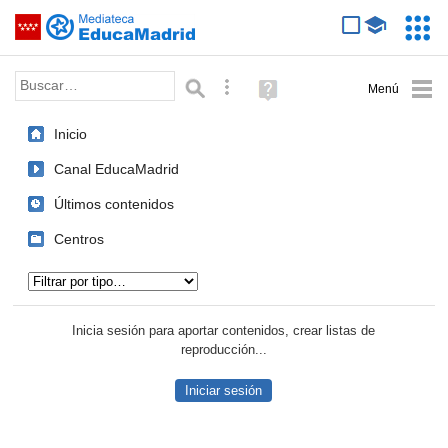
Mediateca de EducaMadrid
Saltar navegación
Servic
Educa
Palabra o frase:
Búsqueda avanzada
Ayuda
(en
ventana
Inicio
nueva)
Canal EducaMadrid
Últimos contenidos
Centros
Tipo de contenido:
Inicia sesión para aportar contenidos, crear listas de
reproducción...
Iniciar sesión