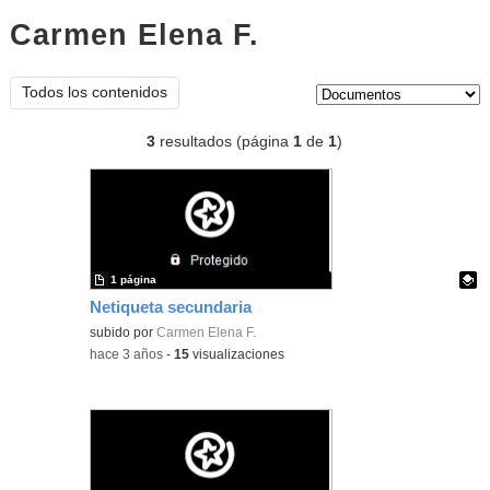
Carmen Elena F.
documentos
Tipo de contenido:
Todos los contenidos
3
resultados (página
1
de
1
)
1 página
Netiqueta secundaria
Contenido educativo.
subido por
Carmen Elena F.
-
hace 3 años
-
15
visualizaciones