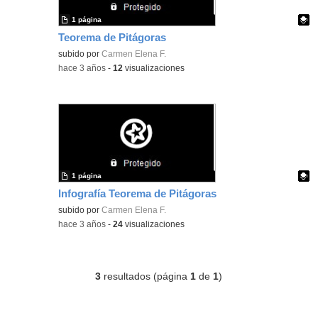
1 página
Teorema de Pitágoras
Contenido educativo.
subido por
Carmen Elena F.
-
hace 3 años
-
12
visualizaciones
1 página
Infografía Teorema de Pitágoras
Contenido educativo.
subido por
Carmen Elena F.
-
hace 3 años
-
24
visualizaciones
3
resultados (página
1
de
1
)