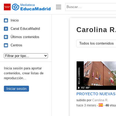
Mediateca de EducaMadrid
Saltar navegación
Palabra o frase:
Inicio
Carolina R
Canal EducaMadrid
Últimos contenidos
Todos los contenidos
Centros
Tipo de contenido:
Inicia sesión para aportar
contenidos, crear listas de
reproducción...
01′ 48″
Iniciar sesión
Contenido educativo.
subido por
Carolina R.
-
hace 3 meses
-
Idioma:
-
46
visu