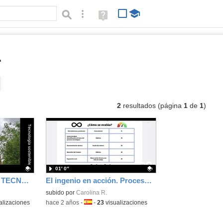
Búsqueda avanzada
Ayuda
(en
ventana
nueva)
.
vídeos
Tipo de contenido:
2
resultados (página
1
de
1
)
01′ 0″
PROYECTO NUEVAS TECNOLOGÍAS IES DE LA CABRERA
El ingenio en acción. Proceso tecnológico
Contenido educativo.
subido por
Carolina R.
alizaciones
-
hace 2 años
-
Idioma:
-
23
visualizaciones