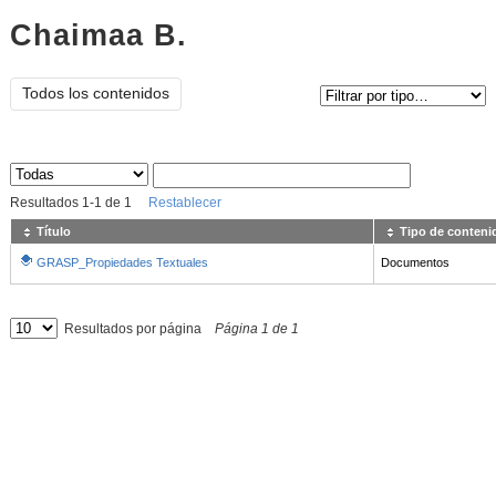
Chaimaa B.
Tipo de contenido:
Todos los contenidos
Sus archivos
:
Resultados
1
-
1
de
1
Restablecer
Título
Tipo de conteni
GRASP_Propiedades Textuales
Documentos
Resultados por página
Página
1
de
1