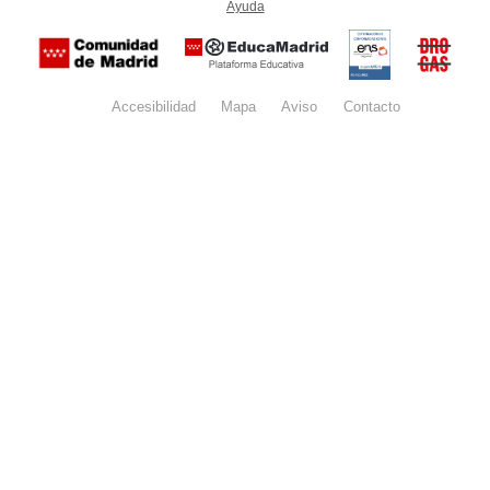
Ayuda
(en ventana nueva)
Certificación
Buzón
de
anónim
conformidad
del Pla
con el
Regiona
Esquema
contra l
Nacional de
Accesibilidad
Mapa
web
Aviso
legal
Contacto
Drogas 
Seguridad
la
(categoría
Comunid
MEDIA). El
de Madr
documento
se abrirá en
ventana
nueva.