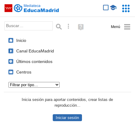
Mediateca de EducaMadrid
Saltar navegación
Servic
Educa
Palabra o frase:
Búsqueda avanzada
Ayuda
(en
ventana
Inicio
nueva)
Canal EducaMadrid
Últimos contenidos
Centros
Tipo de contenido:
Inicia sesión para aportar contenidos, crear listas de
reproducción...
Iniciar sesión