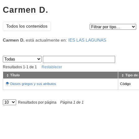
Carmen D.
Tipo de contenido:
Todos los contenidos
Carmen D.
está actualmente en:
IES LAS LAGUNAS
Sus archivos
:
Resultados
1
-
1
de
1
Restablecer
Título
Tipo de
Dioses griegos y sus atributos
Código
Resultados por página
Página
1
de
1