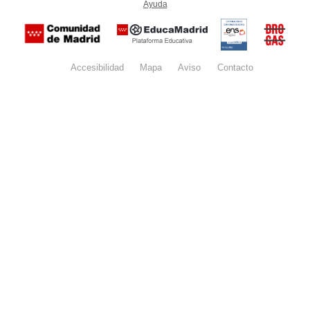
Ayuda
(en ventana nueva)
Certificación
Buzón
de
anónim
conformidad
del Pla
con el
Regiona
Esquema
contra l
Nacional de
Accesibilidad
Mapa
web
Aviso
legal
Contacto
Drogas 
Seguridad
la
(categoría
Comunid
MEDIA). El
de Madr
documento
se abrirá en
ventana
nueva.