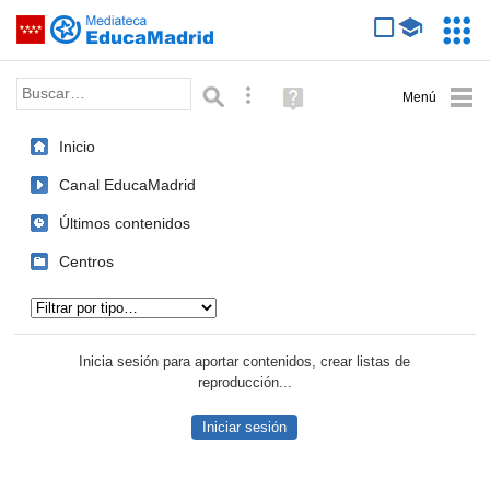
Mediateca de EducaMadrid
Saltar navegación
Servic
Educa
Palabra o frase:
Búsqueda avanzada
Ayuda
(en
ventana
Inicio
nueva)
Canal EducaMadrid
Últimos contenidos
Centros
Tipo de contenido:
Inicia sesión para aportar contenidos, crear listas de
reproducción...
Iniciar sesión