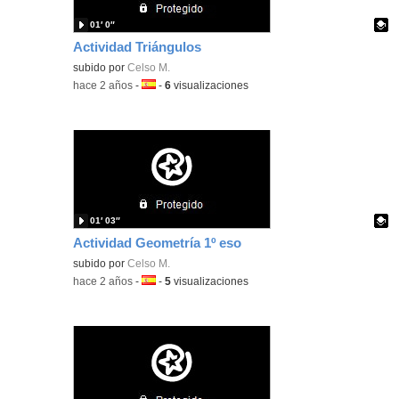
01′ 0″
Actividad Triángulos
Contenido educativo.
subido por
Celso M.
-
hace 2 años
-
Idioma:
-
6
visualizaciones
01′ 03″
Actividad Geometría 1º eso
Contenido educativo.
subido por
Celso M.
-
hace 2 años
-
Idioma:
-
5
visualizaciones