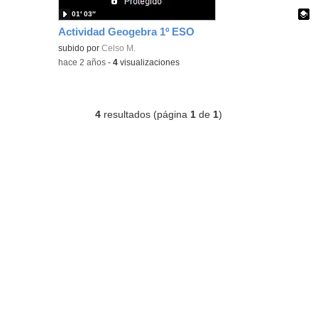
01′ 03″
Actividad Geogebra 1º ESO
Contenido educativo.
subido por
Celso M.
-
hace 2 años
-
4
visualizaciones
4
resultados (página
1
de
1
)