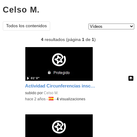
Celso M.
vídeos
Tipo de contenido:
Todos los contenidos
4
resultados (página
1
de
1
)
01′ 0″
Actividad Circunferencias inscrita y circunscrita
Contenido educativo.
subido por
Celso M.
-
hace 2 años
-
Idioma:
-
4
visualizaciones