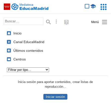
Mediateca de EducaMadrid
Saltar navegación
Servic
Educa
Palabra o frase:
Búsqueda avanzada
Ayuda
(en
ventana
Inicio
nueva)
Canal EducaMadrid
Últimos contenidos
Centros
Tipo de contenido:
Inicia sesión para aportar contenidos, crear listas de
reproducción...
Iniciar sesión