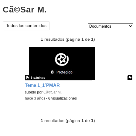
Cã©Sar M.
documentos
Tipo de contenido:
Todos los contenidos
1
resultados (página
1
de
1
)
9 páginas
Tema 1_1ºPMAR
Contenido educativo.
subido por
Cã©Sar M.
-
hace 3 años
-
6
visualizaciones
1
resultados (página
1
de
1
)