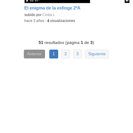
03′ 07″
El enigma de la esfinge 2ºA
Contenido educativo.
subido por
Cintia L.
-
hace 3 años
-
4
visualizaciones
51
resultados (página
1
de
3
)
Anterior
1
2
3
Siguiente