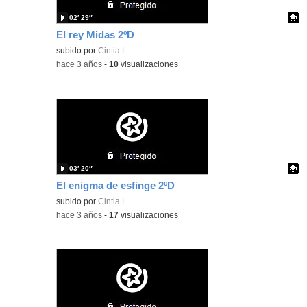
02′ 29″
El rey Midas 2ºD
Contenido educativo.
subido por
Cintia L.
-
hace 3 años
-
10
visualizaciones
03′ 20″
El enigma de esfinge 2ºD
Contenido educativo.
subido por
Cintia L.
-
hace 3 años
-
17
visualizaciones