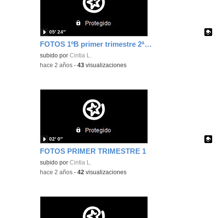
05′ 24″
FOTOS 1ºB primer trimestre 2ª parte
Contenido educativo.
subido por
Cintia L.
-
hace 2 años
-
43
visualizaciones
02′ 0″
FOTOS PRIMER TRIMESTRE 1
Contenido educativo.
subido por
Cintia L.
-
hace 2 años
-
42
visualizaciones