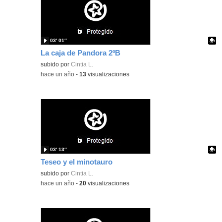
03′ 01″
La caja de Pandora 2ºB
Contenido educativo.
subido por
Cintia L.
-
hace un año
-
13
visualizaciones
03′ 13″
Teseo y el minotauro
Contenido educativo.
subido por
Cintia L.
-
hace un año
-
20
visualizaciones