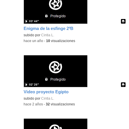
03′ 44″
Enigma de la esfinge 2ºB
Contenido educativo.
subido por
Cintia L.
-
hace un año
-
10
visualizaciones
02′ 26″
Video proyecto Egipto
Contenido educativo.
subido por
Cintia L.
-
hace 2 años
-
32
visualizaciones