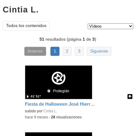
Cintia L.
vídeos
Tipo de contenido:
Todos los contenidos
51
resultados (página
1
de
3
)
Anterior
1
2
3
Siguiente
01′ 51″
Fiesta de Halloween José Hierro 4ºB
Contenido educativo.
subido por
Cintia L.
-
hace 9 meses
-
28
visualizaciones