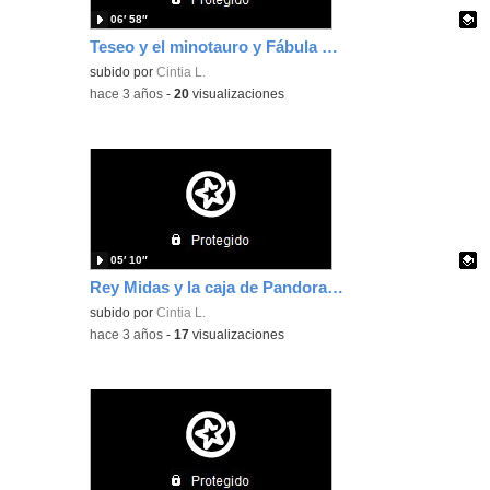
06′ 58″
Teseo y el minotauro y Fábula de Zeus 2ºA
Contenido educativo.
subido por
Cintia L.
-
hace 3 años
-
20
visualizaciones
05′ 10″
Rey Midas y la caja de Pandora 2ºA
Contenido educativo.
subido por
Cintia L.
-
hace 3 años
-
17
visualizaciones