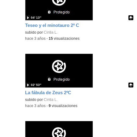
04′ 13″
Teseo y el minotauro 2º C
Contenido educativo.
subido por
Cintia L.
-
hace 3 años
-
15
visualizaciones
02′ 53″
La fábula de Zeus 2ºC
Contenido educativo.
subido por
Cintia L.
-
hace 3 años
-
9
visualizaciones