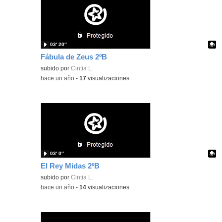
03′ 20″
Fábula de Zeus 2ºB
Contenido educativo.
subido por
Cintia L.
-
hace un año
-
17
visualizaciones
03′ 0″
El Rey Midas 2ºB
Contenido educativo.
subido por
Cintia L.
-
hace un año
-
14
visualizaciones