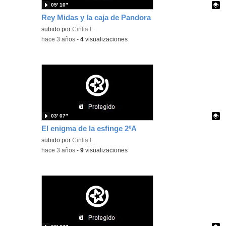
05′ 10″
Rey Midas y la caja de Pandora
Contenido educativo.
subido por
Cintia L.
-
hace 3 años
-
4
visualizaciones
03′ 07″
El enigma de la esfinge 2ºA
Contenido educativo.
subido por
Cintia L.
-
hace 3 años
-
9
visualizaciones