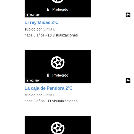
03′ 18″
El rey Midas 2ºC
Contenido educativo.
subido por
Cintia L.
-
hace 3 años
-
10
visualizaciones
03′ 50″
La caja de Pandora 2ºC
Contenido educativo.
subido por
Cintia L.
-
hace 3 años
-
11
visualizaciones