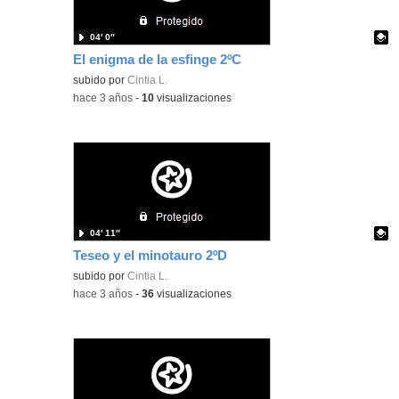
04′ 0″
El enigma de la esfinge 2ºC
Contenido educativo.
subido por
Cintia L.
-
hace 3 años
-
10
visualizaciones
04′ 11″
Teseo y el minotauro 2ºD
Contenido educativo.
subido por
Cintia L.
-
hace 3 años
-
36
visualizaciones