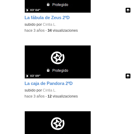
03′ 04″
La fábula de Zeus 2ºD
Contenido educativo.
subido por
Cintia L.
-
hace 3 años
-
34
visualizaciones
03′ 09″
La caja de Pandora 2ºD
Contenido educativo.
subido por
Cintia L.
-
hace 3 años
-
12
visualizaciones