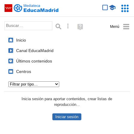
Mediateca de EducaMadrid
Saltar navegación
Servic
Educa
Palabra o frase:
Búsqueda avanzada
Ayuda
(en
ventana
Inicio
nueva)
Canal EducaMadrid
Últimos contenidos
Centros
Tipo de contenido:
Inicia sesión para aportar contenidos, crear listas de
reproducción...
Iniciar sesión