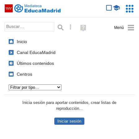
Mediateca de EducaMadrid
Saltar navegación
Servic
Educa
Palabra o frase:
Búsqueda avanzada
Ayuda
(en
ventana
Inicio
nueva)
Canal EducaMadrid
Últimos contenidos
Centros
Tipo de contenido:
Inicia sesión para aportar contenidos, crear listas de
reproducción...
Iniciar sesión