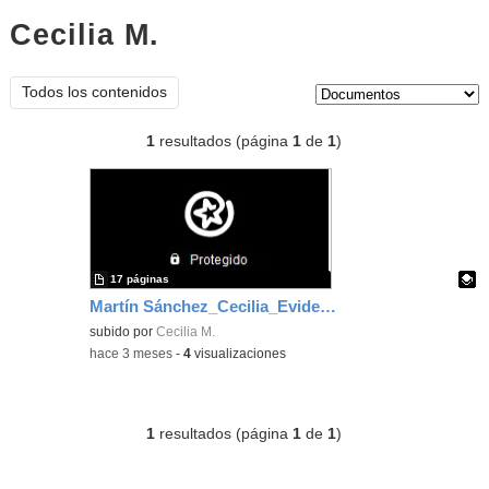
Cecilia M.
documentos
Tipo de contenido:
Todos los contenidos
1
resultados (página
1
de
1
)
17 páginas
Martín Sánchez_Cecilia_EvidenciaÁrea_1 FORMACIÓN
Contenido educativo.
subido por
Cecilia M.
-
hace 3 meses
-
4
visualizaciones
1
resultados (página
1
de
1
)