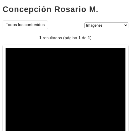
Concepción Rosario M.
imágene
Tipo de contenido:
Todos los contenidos
1
resultados (página
1
de
1
)