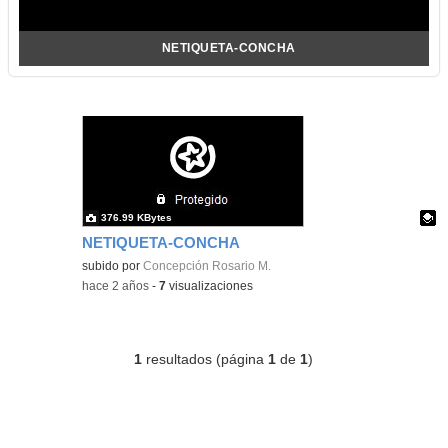
NETIQUETA-CONCHA
376.99 KBytes
NETIQUETA-CONCHA
Contenido educativo.
subido por
Concepción Rosario M.
-
hace 2 años
-
7
visualizaciones
1
resultados (página
1
de
1
)