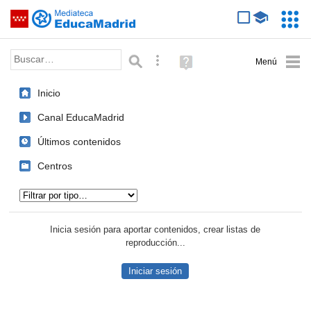
Mediateca de EducaMadrid
Saltar navegación
Servic
Educa
Palabra o frase:
Búsqueda avanzada
Ayuda
(en
ventana
Inicio
nueva)
Canal EducaMadrid
Últimos contenidos
Centros
Tipo de contenido:
Inicia sesión para aportar contenidos, crear listas de
reproducción...
Iniciar sesión