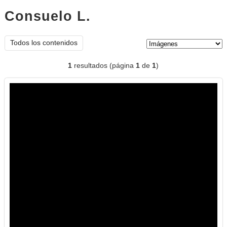
Consuelo L.
imágenes
Tipo de contenido:
Todos los contenidos
1
resultados (página
1
de
1
)