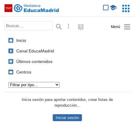
Mediateca de EducaMadrid
Saltar navegación
Servic
Educa
Palabra o frase:
Búsqueda avanzada
Ayuda
(en
ventana
Inicio
nueva)
Canal EducaMadrid
Últimos contenidos
Centros
Tipo de contenido:
Inicia sesión para aportar contenidos, crear listas de
reproducción...
Iniciar sesión