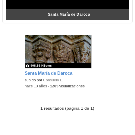
Santa María de Daroca
908.99 KBytes
Santa María de Daroca
subido por
Consuelo L.
-
hace 13 años
-
1205
visualizaciones
1
resultados (página
1
de
1
)