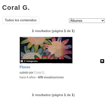
Coral G.
Álbumes
Tipo de contenido:
Todos los contenidos
1
resultados (página
1
de
1
)
2 imágenes
Flores
Contenido educativo.
subido por
Coral G.
-
hace 6 años
-
476
visualizaciones
1
resultados (página
1
de
1
)