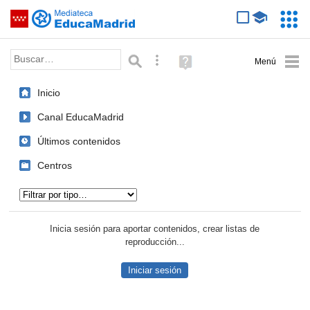
Mediateca de EducaMadrid
Saltar navegación
Servic
Educa
Palabra o frase:
Búsqueda avanzada
Ayuda
(en
ventana
Inicio
nueva)
Canal EducaMadrid
Últimos contenidos
Centros
Tipo de contenido:
Inicia sesión para aportar contenidos, crear listas de
reproducción...
Iniciar sesión