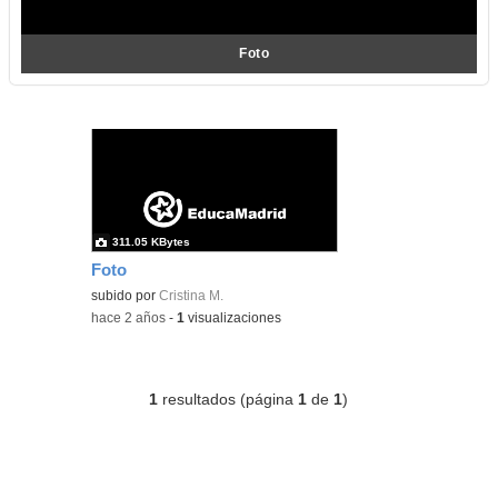
Foto
311.05 KBytes
Foto
subido por
Cristina M.
-
hace 2 años
-
1
visualizaciones
1
resultados (página
1
de
1
)