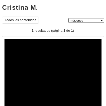
Cristina M.
imágenes
Tipo de contenido:
Todos los contenidos
1
resultados (página
1
de
1
)