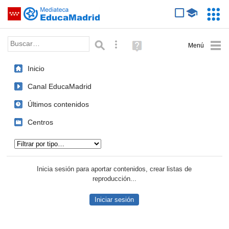
Mediateca de EducaMadrid
Saltar navegación
Servic
Educa
Palabra o frase:
Búsqueda avanzada
Ayuda
(en
ventana
Inicio
nueva)
Canal EducaMadrid
Últimos contenidos
Centros
Tipo de contenido:
Inicia sesión para aportar contenidos, crear listas de
reproducción...
Iniciar sesión