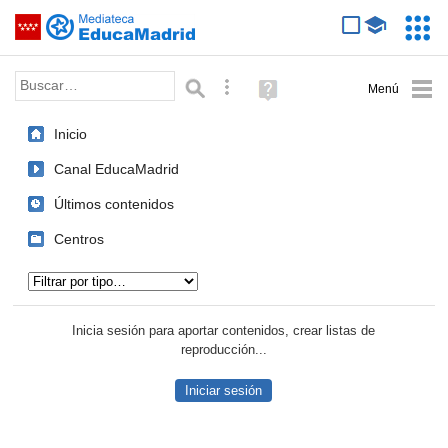
Mediateca de EducaMadrid
Saltar navegación
Servic
Educa
Palabra o frase:
Búsqueda avanzada
Ayuda
(en
ventana
Inicio
nueva)
Canal EducaMadrid
Últimos contenidos
Centros
Tipo de contenido:
Inicia sesión para aportar contenidos, crear listas de
reproducción...
Iniciar sesión