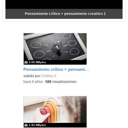
Pensamiento crítico + pensamiento creativo 1
2.65 MBytes
Pensamiento crítico + pensamiento creativo 1
subido por
Cristina V.
-
hace 6 años
-
588
visualizaciones
1.92 MBytes