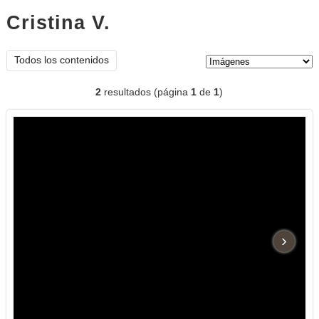
Cristina V.
imágenes
Tipo de contenido:
Todos los contenidos
2
resultados (página
1
de
1
)
›