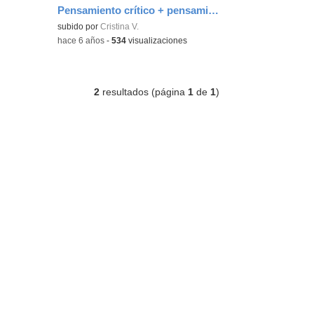
Pensamiento crítico + pensamiento creativo 2
subido por
Cristina V.
-
hace 6 años
-
534
visualizaciones
2
resultados (página
1
de
1
)