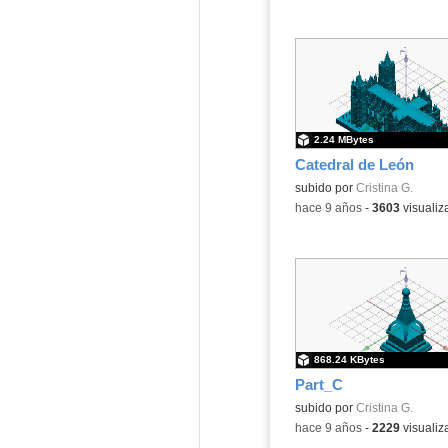
2.24 MBytes
Catedral de León
subido por
Cristina G.
-
hace 9 años
-
3603
visualiz
868.24 KBytes
Part_C
subido por
Cristina G.
-
hace 9 años
-
2229
visualiz