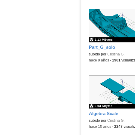
2.13 MBytes
Part_G_solo
subido por
Cristina G.
-
hace 9 años
-
1901
visualiz
6.03 KBytes
Algebra Scale
subido por
Cristina G.
-
hace 10 años
-
2247
visuali