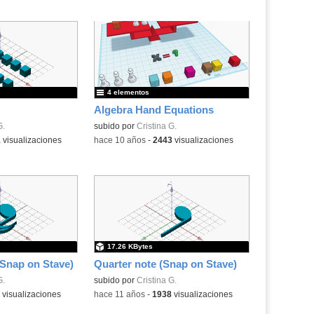
4 elementos
Algebra Hand Equations
G.
subido por
Cristina G.
1
visualizaciones
-
hace 10 años
-
2443
visualizaciones
17.26 KBytes
(Snap on Stave)
Quarter note (Snap on Stave)
G.
subido por
Cristina G.
visualizaciones
-
hace 11 años
-
1938
visualizaciones