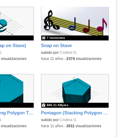
7 elementos
ap on Stave)
Snap on Stave
G.
subido por
Cristina G.
visualizaciones
-
hace 11 años
-
2374
visualizaciones
886.21 KBytes
Octagon (Stacking Polygon Tower)
Pentagon (Stacking Polygon Tower)
G.
subido por
Cristina G.
visualizaciones
-
hace 11 años
-
2011
visualizaciones