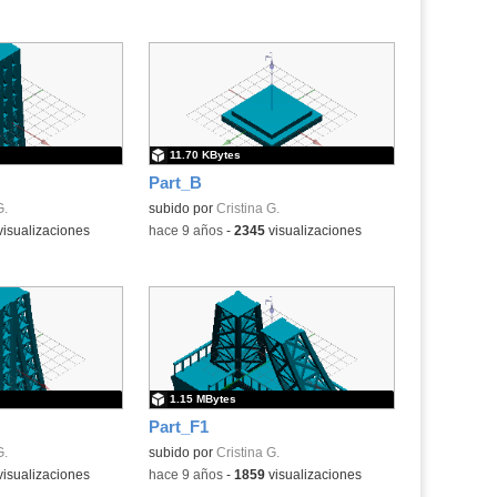
11.70 KBytes
Part_B
G.
subido por
Cristina G.
isualizaciones
-
hace 9 años
-
2345
visualizaciones
1.15 MBytes
Part_F1
G.
subido por
Cristina G.
isualizaciones
-
hace 9 años
-
1859
visualizaciones