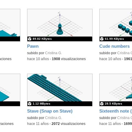
89.82 KBytes
61.99 KBytes
Pawn
Cude numbers
subido por
Cristina G.
subido por
Cristina 
aciones
-
hace 10 años
-
1908
visualizaciones
-
hace 10 años
-
196
1.12 MBytes
28.5 KBytes
Stave (Snap on Stave)
Sixteenth note 
subido por
Cristina G.
subido por
Cristina 
zaciones
-
hace 11 años
-
2072
visualizaciones
-
hace 11 años
-
1699