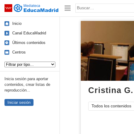
Mediateca de EducaMadrid
Saltar navegación
Palabra o frase:
Inicio
Canal EducaMadrid
Últimos contenidos
Centros
Tipo de contenido:
Inicia sesión para aportar
contenidos, crear listas de
Cristina G.
reproducción...
Iniciar sesión
Todos los contenidos