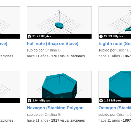
31.72 KBytes
22.93 KBytes
ave)
Full note (Snap on Stave)
Eighth note (Sn
subido por
Cristina G.
subido por
Cristina 
zaciones
-
hace 11 años
-
1763
visualizaciones
-
hace 11 años
-
1867
1.04 MBytes
1.28 MBytes
Hexagon (Stacking Polygon Tower)
subido por
Cristina G.
subido por
Cristina 
zaciones
-
hace 11 años
-
1917
visualizaciones
-
hace 11 años
-
1897