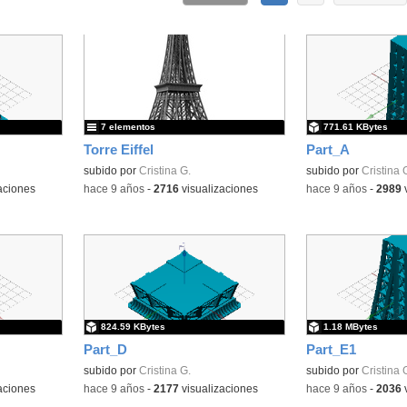
7 elementos
771.61 KBytes
Torre Eiffel
Part_A
subido por
Cristina G.
subido por
Cristina 
aciones
-
hace 9 años
-
2716
visualizaciones
-
hace 9 años
-
2989
v
824.59 KBytes
1.18 MBytes
Part_D
Part_E1
subido por
Cristina G.
subido por
Cristina 
aciones
-
hace 9 años
-
2177
visualizaciones
-
hace 9 años
-
2036
v