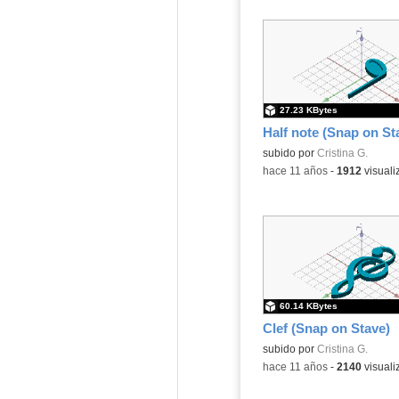
27.23 KBytes
Half note (Snap on St
subido por
Cristina G.
-
hace 11 años
-
1912
visuali
60.14 KBytes
Clef (Snap on Stave)
subido por
Cristina G.
-
hace 11 años
-
2140
visuali