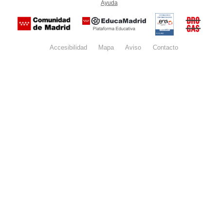
Ayuda
(en ventana nueva)
Certificación
Buzón
de
anónim
conformidad
del Pla
con el
Regiona
Esquema
contra l
Nacional de
Accesibilidad
Mapa
web
Aviso
legal
Contacto
Drogas 
Seguridad
la
(categoría
Comunid
MEDIA). El
de Madr
documento
se abrirá en
ventana
nueva.