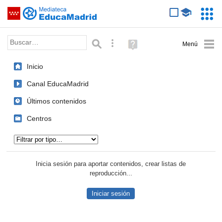
Mediateca de EducaMadrid
Saltar navegación
Servic
Educa
Palabra o frase:
Búsqueda avanzada
Ayuda
(en
ventana
Inicio
nueva)
Canal EducaMadrid
Últimos contenidos
Centros
Tipo de contenido:
Inicia sesión para aportar contenidos, crear listas de
reproducción...
Iniciar sesión