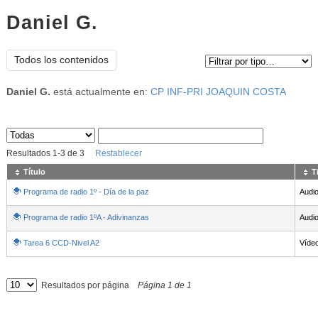
Daniel G.
Tipo de contenido:
Todos los contenidos
Daniel G.
está actualmente en:
CP INF-PRI JOAQUIN COSTA
Sus archivos
:
Resultados
1
-
3
de
3
Restablecer
Título
T
Programa de radio 1º - Día de la paz
Audi
Programa de radio 1ºA - Adivinanzas
Audi
Tarea 6 CCD-Nivel A2
Víde
Resultados por página
Página
1
de
1