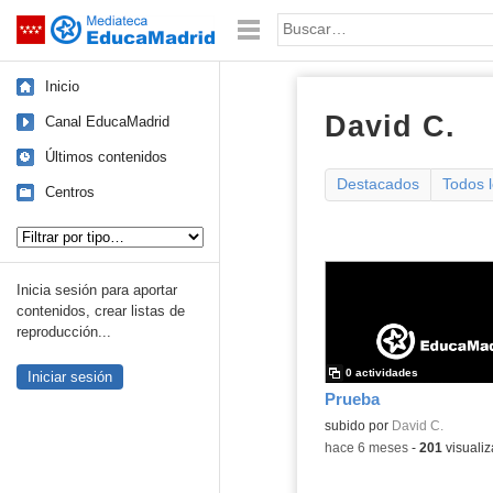
Mediateca de EducaMadrid
Saltar navegación
Palabra o frase:
Inicio
David C.
ví
Canal EducaMadrid
Últimos contenidos
Destacados
Todos 
Centros
Tipo de contenido:
Inicia sesión para aportar
contenidos, crear listas de
reproducción...
0 actividades
Iniciar sesión
Prueba
subido por
David C.
-
hace 6 meses
-
201
visualiz