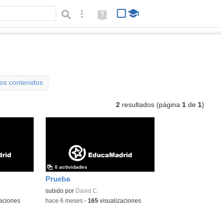
Búsqueda avanzada
Ayuda
(en
ventana
nueva)
deos interactivos
Tipo de contenido:
los contenidos
2
resultados (página
1
de
1
)
0 actividades
Prueba
subido por
David C.
aciones
-
hace 6 meses
-
165
visualizaciones