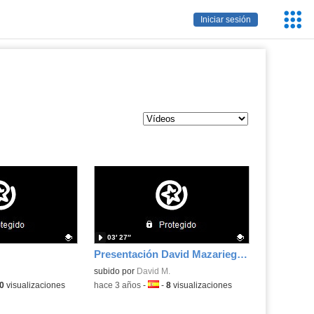
Servic
Iniciar sesión
Educa
03′ 27″
Presentación David Mazariego Pérez
.
Contenido educativo.
subido por
David M.
a:
0
visualizaciones
-
hace 3 años
-
Idioma:
-
8
visualizaciones