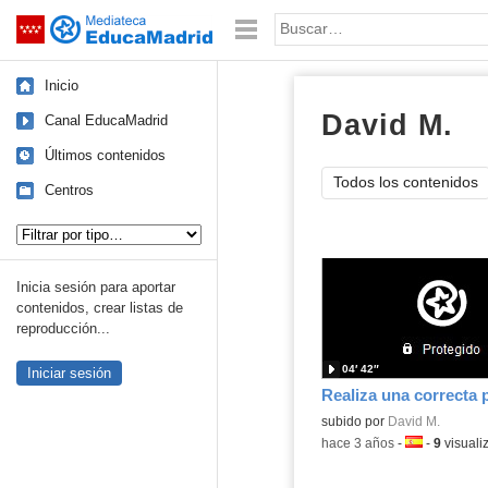
Mediateca de EducaMadrid
Saltar navegación
Palabra o frase:
Inicio
David M.
ví
Canal EducaMadrid
Últimos contenidos
Todos los contenidos
Centros
Tipo de contenido:
Inicia sesión para aportar
contenidos, crear listas de
reproducción...
04′ 42″
Iniciar sesión
Contenido educativo.
subido por
David M.
-
hace 3 años
-
Idioma:
-
9
visuali