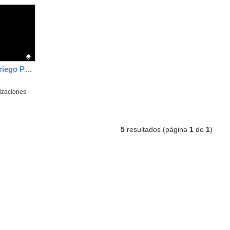
TAREA 1. David Mazariego Pérez
izaciones
5
resultados (página
1
de
1
)