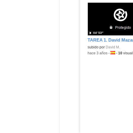
04′ 53″
Contenido educativo.
subido por
David M.
-
hace 3 años
-
Idioma:
-
10
visual