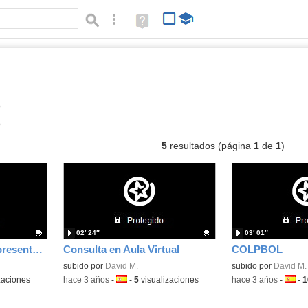
Búsqueda avanzada
Ayuda
(en
ventana
nueva)
deos
Tipo de contenido:
5
resultados (página
1
de
1
)
02′ 24″
03′ 01″
Realiza una correcta presentación
Consulta en Aula Virtual
COLPBOL
Contenido educativo.
subido por
David M.
Contenido educativo
subido por
David M.
zaciones
-
hace 3 años
-
Idioma:
-
5
visualizaciones
-
hace 3 años
-
Idiom
-
1