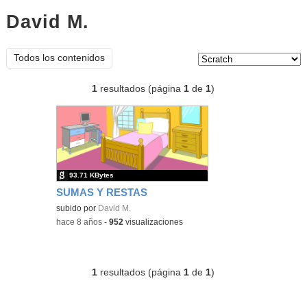
David M.
scratch
Tipo de contenido:
Todos los contenidos
1
resultados (página
1
de
1
)
93.71 KBytes
SUMAS Y RESTAS
subido por
David M.
-
hace 8 años
-
952
visualizaciones
1
resultados (página
1
de
1
)