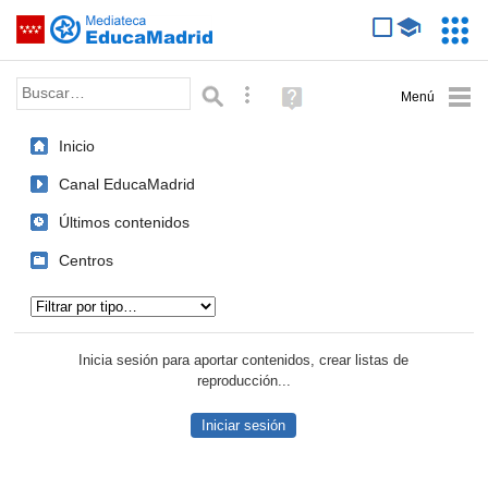
Mediateca de EducaMadrid
Saltar navegación
Servic
Educa
Palabra o frase:
Búsqueda avanzada
Ayuda
(en
ventana
Inicio
nueva)
Canal EducaMadrid
Últimos contenidos
Centros
Tipo de contenido:
Inicia sesión para aportar contenidos, crear listas de
reproducción...
Iniciar sesión