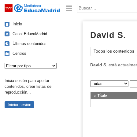
Mediateca de EducaMadrid
Saltar navegación
Palabra o frase:
Inicio
David S.
Canal EducaMadrid
Últimos contenidos
Todos los contenidos
Centros
Tipo de contenido:
David S.
está actualme
Inicia sesión para aportar
Sus archivos
:
contenidos, crear listas de
reproducción...
Título
Iniciar sesión