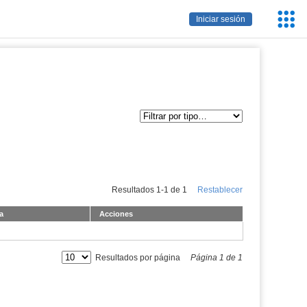
Servic
Iniciar sesión
Educa
Resultados
1
-
1
de
1
Restablecer
a
Acciones
Resultados por página
Página
1
de
1