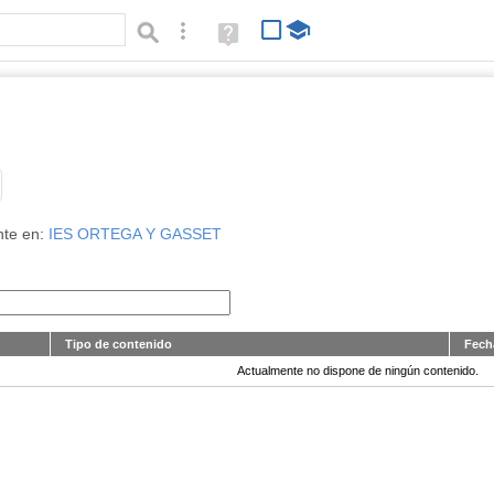
Búsqueda avanzada
Ayuda
(en
ventana
nueva)
Tipo de contenido:
nte en:
IES ORTEGA Y GASSET
Tipo de contenido
Fech
Actualmente no dispone de ningún contenido.