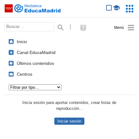
Mediateca de EducaMadrid
Saltar navegación
Servic
Educa
Palabra o frase:
Búsqueda avanzada
Ayuda
(en
ventana
Inicio
nueva)
Canal EducaMadrid
Últimos contenidos
Centros
Tipo de contenido:
Inicia sesión para aportar contenidos, crear listas de
reproducción...
Iniciar sesión