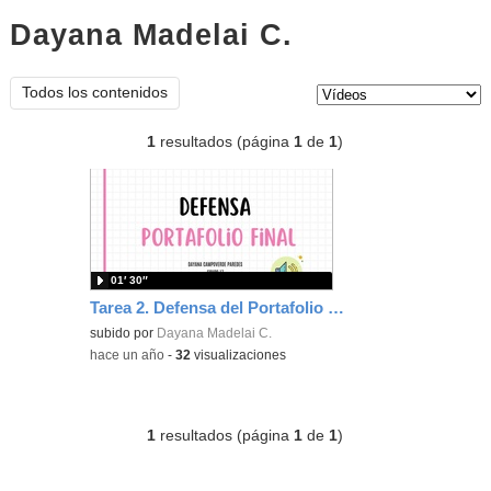
Dayana Madelai C.
vídeos
Tipo de contenido:
Todos los contenidos
1
resultados (página
1
de
1
)
01′ 30″
Tarea 2. Defensa del Portafolio Final
subido por
Dayana Madelai C.
-
hace un año
-
32
visualizaciones
1
resultados (página
1
de
1
)