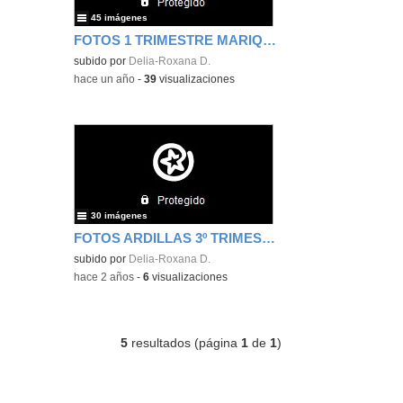
45 imágenes
FOTOS 1 TRIMESTRE MARIQUITAS
subido por
Delia-Roxana D.
-
hace un año
-
39
visualizaciones
30 imágenes
FOTOS ARDILLAS 3º TRIMESTRE 2024
subido por
Delia-Roxana D.
-
hace 2 años
-
6
visualizaciones
5
resultados (página
1
de
1
)