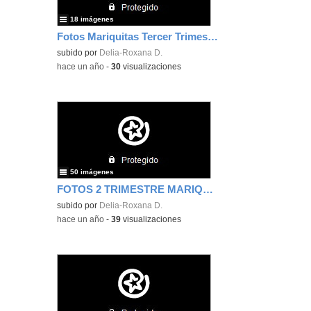
18 imágenes
Fotos Mariquitas Tercer Trimestre
subido por
Delia-Roxana D.
-
hace un año
-
30
visualizaciones
50 imágenes
FOTOS 2 TRIMESTRE MARIQUITAS
subido por
Delia-Roxana D.
-
hace un año
-
39
visualizaciones