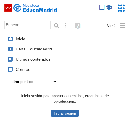
Mediateca de EducaMadrid
Saltar navegación
Servic
Educa
Palabra o frase:
Búsqueda avanzada
Ayuda
(en
ventana
Inicio
nueva)
Canal EducaMadrid
Últimos contenidos
Centros
Tipo de contenido:
Inicia sesión para aportar contenidos, crear listas de
reproducción...
Iniciar sesión