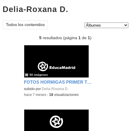
Delia-Roxana D.
Álbumes
Tipo de contenido:
Todos los contenidos
5
resultados (página
1
de
1
)
50 imágenes
FOTOS HORMIGAS PRIMER TRIMESTRE
subido por
Delia-Roxana D.
-
hace 7 meses
-
18
visualizaciones